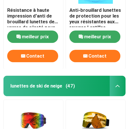
Résistance à haute
Anti-brouillard lunettes
impression d'anti de
de protection pour les
brouillard lunettes de
yeux résistantes aux
verres de sûreté pour
rayures Lentilles
le laboratoire de chimie
d'enveloppe claires
meilleur prix
meilleur prix
Lunettes de sécurité et
poignées
antidérapantes
Contact
Contact
Temples réglables
Lunettes de laboratoire
lunettes de ski de neige
(47)