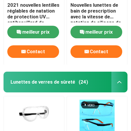
2021 nouvelles lentilles
Nouvelles lunettes de
réglables de natation
bain de prescription
Prise d'air de plongée à l'air
de protection UV
avec la vitesse de
antibrouillard de
natation de silicone de
lunettes de bain pour
lentille de miroir avec la
meilleur prix
meilleur prix
des femmes des
protection
hommes
antibrouillard et UV
réglable d'ajustement
Contact
Contact
Lunettes de verres de sûreté
(24)