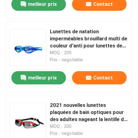
meilleur prix
Contact
Lunettes de natation
imperméables brouillard multi de
couleur d'anti pour lunettes de
natation UV de la jeunesse et
MOQ：200
brouillard clair large adulte de
Prix：negotiable
vision d'anti d'anti
meilleur prix
Contact
2021 nouvelles lunettes
plaquées de bain optiques pour
des adultes nageant la lentille de
lunettes aucune protection UV
MOQ：200
disjointe d'anti brouillard
Prix：negotiable