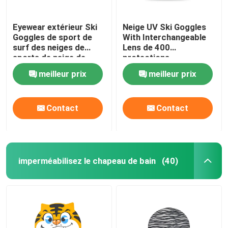
Eyewear extérieur Ski
Neige UV Ski Goggles
Goggles de sport de
With Interchangeable
surf des neiges de
Lens de 400
sports de neige de
protections
doubles couches de
meilleur prix
meilleur prix
miroir d'hiver fait sur
commande
antibrouillard de haute
Contact
Contact
qualité de lentille
imperméabilisez le chapeau de bain
(40)