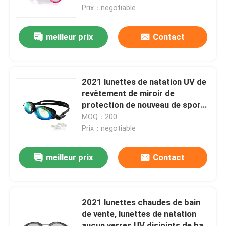
Prix：negotiable
Visite d'usine
meilleur prix
Contact
Contactez-nous
2021 lunettes de natation UV de
Nouvelles
revêtement de miroir de
protection de nouveau de sports
brouillard imperméable de
MOQ：200
Cas
lunettes anti
Prix：negotiable
Demandez une citation
meilleur prix
Contact
Anti brouillard lunettes de natation
2021 lunettes chaudes de bain
de vente, lunettes de natation
Lunettes de verres de sûreté
aucun verres UV disjoints de bain