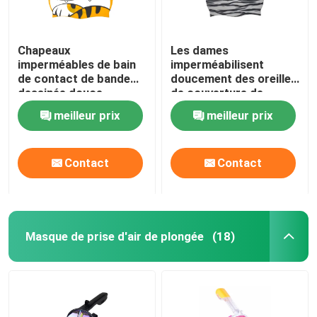
Chapeaux
Les dames
imperméables de bain
imperméabilisent
de contact de bande
doucement des oreilles
dessinée douce
de couverture de
d'enfants pour les
chapeau de bain
meilleur prix
meilleur prix
cheveux courts de
aucune odeur
longs cheveux
particulière
Contact
Contact
Masque de prise d'air de plongée
(18)