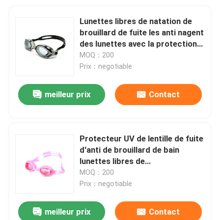
Lunettes libres de natation de
brouillard de fuite les anti nagent
des lunettes avec la protection
UV pour des femmes des
MOQ：200
hommes
Prix：negotiable
meilleur prix
Contact
Protecteur UV de lentille de fuite
d'anti de brouillard de bain
lunettes libres de
SportSwimming pour des
MOQ：200
enfants d'enfants
Prix：negotiable
meilleur prix
Contact