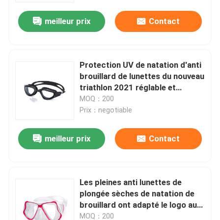
meilleur prix
Contact
Protection UV de natation d'anti
brouillard de lunettes du nouveau
triathlon 2021 réglable et
aucune fuite pour des femmes
MOQ：200
des hommes
Prix：negotiable
meilleur prix
Contact
Maison
Les pleines anti lunettes de
Des produits
plongée sèches de natation de
brouillard ont adapté le logo aux
besoins du client disponible
Au sujet de nous
MOQ：200