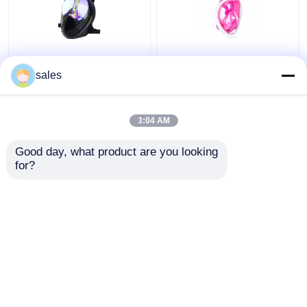
Silicone lunettes de
La prise d'air de
plein visage de 180
plongée à l'air de PC de
sales
degrés avec la plongée
silicone de plein visage
de prise d'air utilisant
d'enfant a placé
Freediving liquide
3:04 AM
meilleur prix
meilleur prix
Good day, what product are you looking 
for?
Contact
Contact
Regardez plus
Aperçu
Au sujet de nous
Contactez-nous
Desktop Site
Plan du site
Privacy Policy