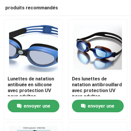
produits recommandés
Lunettes de natation
Des lunettes de
antibuée en silicone
natation antibrouillard
avec protection UV
avec protection UV
Maison
pour adultes
pour adultes
envoyer une
envoyer une
Des produits
demande
demande
Au sujet de nous