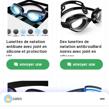
Visite d'usine
Contactez-nous
Lunettes de natation
Des lunettes de
Nouvelles
antibuée avec joint en
natation antibrouillard
silicone et protection
noires avec joint en
UV
silicone
Cas
envoyer une
envoyer une
demande
demande
Demandez une citation
Anti brouillard lunettes de natation
sales
Lunettes de verres de sûreté