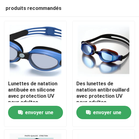
produits recommandés
Lunettes de natation
Des lunettes de
antibuée en silicone
natation antibrouillard
avec protection UV
avec protection UV
Maison
pour adultes
pour adultes
envoyer une
envoyer une
Des produits
demande
demande
Au sujet de nous