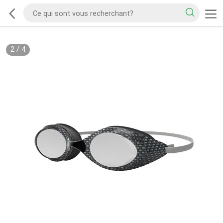
2
/
4