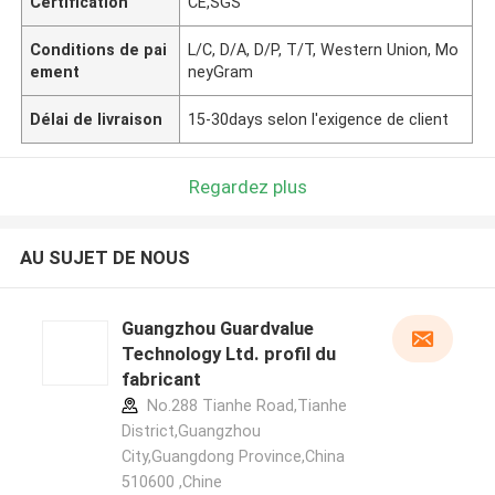
Certification
CE,SGS
Conditions de pai
L/C, D/A, D/P, T/T, Western Union, Mo
ement
neyGram
Délai de livraison
15-30days selon l'exigence de client
Regardez plus
AU SUJET DE NOUS
Guangzhou Guardvalue
Technology Ltd. profil du
fabricant
No.288 Tianhe Road,Tianhe
District,Guangzhou
City,Guangdong Province,China
510600 ,Chine