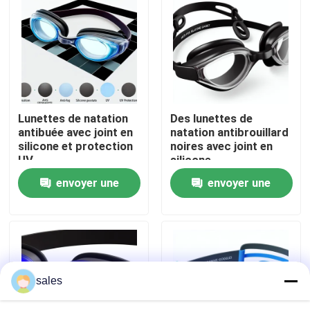
Visite d'usine
Contactez-nous
Lunettes de natation
Des lunettes de
Nouvelles
antibuée avec joint en
natation antibrouillard
silicone et protection
noires avec joint en
UV
silicone
Cas
envoyer une
envoyer une
demande
demande
Demandez une citation
Anti brouillard lunettes de natation
sales
Lunettes de verres de sûreté