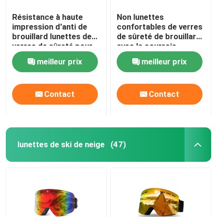
Résistance à haute
Non lunettes
impression d'anti de
confortables de verres
brouillard lunettes de
de sûreté de brouillard
verres de sûreté pour
avec la courroie
le laboratoire de chimie
élastique noire
meilleur prix
meilleur prix
Contact
Contact
lunettes de ski de neige
(47)