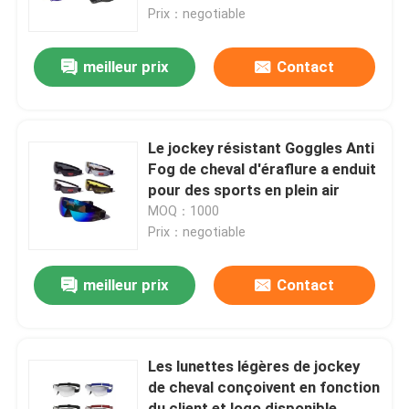
Prix：negotiable
Visite d'usine
meilleur prix
Contact
Contactez-nous
Le jockey résistant Goggles Anti
Nouvelles
Fog de cheval d'éraflure a enduit
pour des sports en plein air
MOQ：1000
Cas
Prix：negotiable
Demandez une citation
meilleur prix
Contact
Anti brouillard lunettes de natation
Les lunettes légères de jockey
de cheval conçoivent en fonction
Lunettes de verres de sûreté
du client et logo disponible