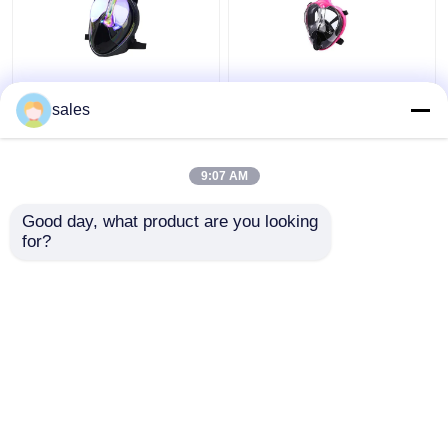
Silicone lunettes de
Silicone de plongée
plein visage de 180
incassable de masque
sales
degrés avec la plongée
de prise d'air de
de prise d'air utilisant
visionnement
panoramique de 180
9:07 AM
meilleur prix
meilleur prix
degrés
Good day, what product are you looking 
for?
Contact
Contact
Regardez plus
Aperçu
Au sujet de nous
Contactez-nous
Desktop Site
Plan du site
Privacy Policy