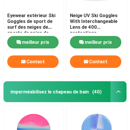
Eyewear extérieur Ski
Neige UV Ski Goggles
Goggles de sport de
With Interchangeable
surf des neiges de
Lens de 400
sports de neige de
protections
doubles couches de
meilleur prix
meilleur prix
miroir d'hiver fait sur
commande
antibrouillard de haute
Contact
Contact
qualité de lentille
imperméabilisez le chapeau de bain
(40)