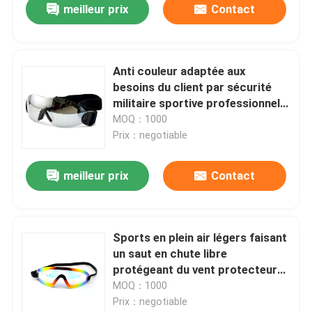
meilleur prix
Contact
Anti couleur adaptée aux
besoins du client par sécurité
militaire sportive professionnelle
de lunettes de brouillard
MOQ：1000
Prix：negotiable
meilleur prix
Contact
Sports en plein air légers faisant
un saut en chute libre
protégeant du vent protecteur
UV de lunettes
MOQ：1000
Prix：negotiable