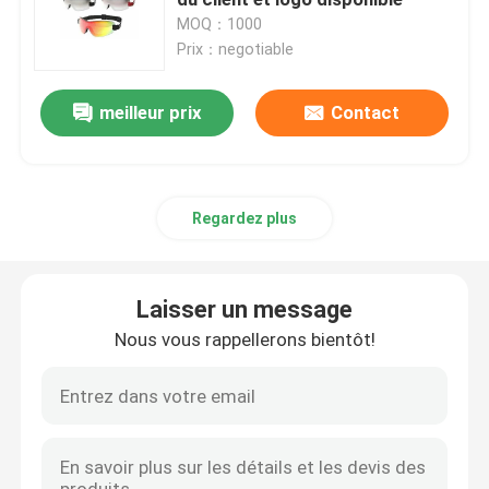
MOQ：1000
Prix：negotiable
lunettes de ski de neige
meilleur prix
Contact
imperméabilisez le chapeau de bain
Masque de prise d'air de plongée
Regardez plus
Lunettes tactiques militaires
Laisser un message
Motocross emballant des lunettes
Nous vous rappellerons bientôt!
lunettes de soleil polarisées de sport
Lunettes de sécurité industrielles