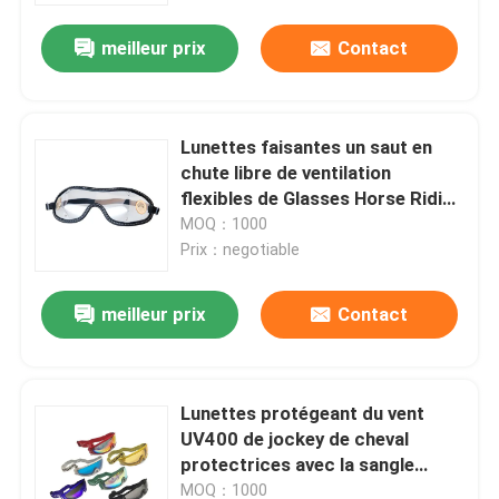
meilleur prix
Contact
Lunettes faisantes un saut en
chute libre de ventilation
flexibles de Glasses Horse Riding
de jockey
MOQ：1000
Prix：negotiable
meilleur prix
Contact
Maison
Lunettes protégeant du vent
Des produits
UV400 de jockey de cheval
protectrices avec la sangle
réglable
Au sujet de nous
MOQ：1000