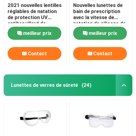
2021 nouvelles lentilles
Nouvelles lunettes de
réglables de natation
bain de prescription
Prise d'air de plongée à l'air
de protection UV
avec la vitesse de
antibrouillard de
natation de silicone de
lunettes de bain pour
lentille de miroir avec la
meilleur prix
meilleur prix
des femmes des
protection
hommes
antibrouillard et UV
réglable d'ajustement
Contact
Contact
Lunettes de verres de sûreté
(24)