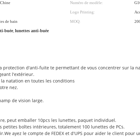
 Chine
Numéro de modèle:
G1
Logo Printing:
Acc
les de bain
MOQ:
200
ti-buée
,
lunettes anti-buée
la protection d'anti-fuite te permettant de vous concentrer sur la na
eant l'extérieur.
 la natation en toutes les conditions
otre nez.
hamp de vision large.
ure, peut emballer 10pcs les lunettes, paquet individuel.
s petites boîtes intérieures, totalement 100 lunettes de PCs.
ir.We ayez le compte de FEDEX et d'UPS pour aider le client pour u