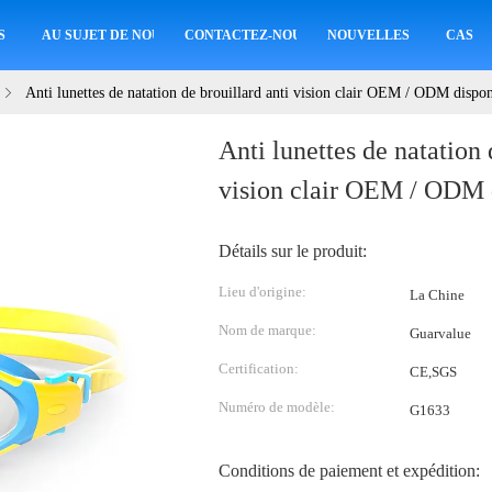
S
AU SUJET DE NOUS
CONTACTEZ-NOUS
NOUVELLES
CAS
Anti lunettes de natation de brouillard anti vision clair OEM / ODM dispon
Anti lunettes de natation 
vision clair OEM / ODM 
Détails sur le produit:
Lieu d'origine:
La Chine
Nom de marque:
Guarvalue
Certification:
CE,SGS
Numéro de modèle:
G1633
Conditions de paiement et expédition: