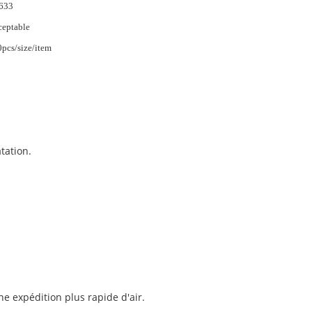
633
eptable
pcs/size/item
tation.
ne expédition plus rapide d'air.