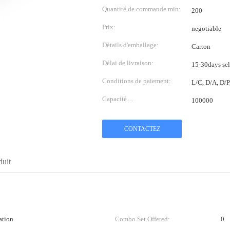
Quantité de commande min:
200
Prix:
negotiable
Détails d'emballage:
Carton
Délai de livraison:
15-30days sel
Conditions de paiement:
L/C, D/A, D/
Capacité
100000
d'approvisionnement:
CONTACTEZ
duit
ation
Combo Set Offered:
0