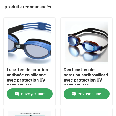
produits recommandés
Lunettes de natation
Des lunettes de
antibuée en silicone
natation antibrouillard
avec protection UV
avec protection UV
Maison
pour adultes
pour adultes
envoyer une
envoyer une
Des produits
demande
demande
Au sujet de nous