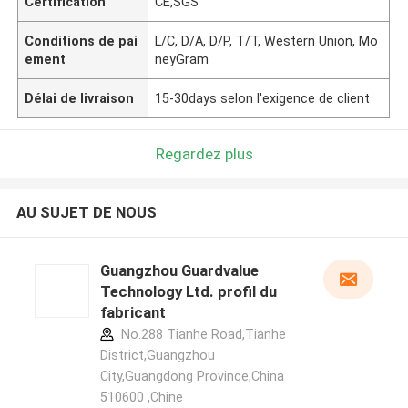
Certification
CE,SGS
Conditions de pai
L/C, D/A, D/P, T/T, Western Union, Mo
ement
neyGram
Délai de livraison
15-30days selon l'exigence de client
Regardez plus
AU SUJET DE NOUS
Guangzhou Guardvalue
Technology Ltd. profil du
fabricant
No.288 Tianhe Road,Tianhe
District,Guangzhou
City,Guangdong Province,China
510600 ,Chine