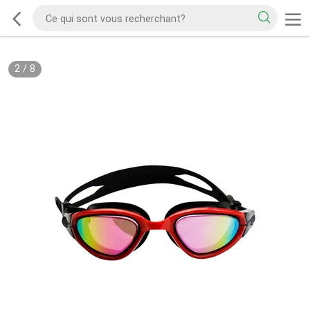
2
/
8