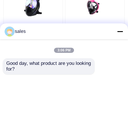
Silicone lunettes de
Silicone de plongée
plein visage de 180
incassable de masque
sales
degrés avec la plongée
de prise d'air de
de prise d'air utilisant
visionnement
panoramique de 180
3:06 PM
meilleur prix
meilleur prix
degrés
Good day, what product are you looking 
for?
Contact
Contact
Regardez plus
Aperçu
Au sujet de nous
Contactez-nous
Desktop Site
Plan du site
Privacy Policy