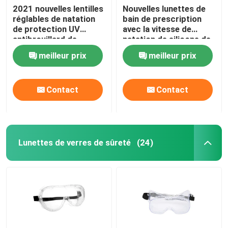
2021 nouvelles lentilles
Nouvelles lunettes de
réglables de natation
bain de prescription
Prise d'air de plongée à l'air
de protection UV
avec la vitesse de
antibrouillard de
natation de silicone de
lunettes de bain pour
lentille de miroir avec la
meilleur prix
meilleur prix
des femmes des
protection
hommes
antibrouillard et UV
réglable d'ajustement
Contact
Contact
Lunettes de verres de sûreté
(24)