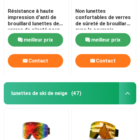
Résistance à haute
Non lunettes
impression d'anti de
confortables de verres
brouillard lunettes de
de sûreté de brouillard
verres de sûreté pour
avec la courroie
le laboratoire de chimie
élastique noire
meilleur prix
meilleur prix
Contact
Contact
lunettes de ski de neige
(47)