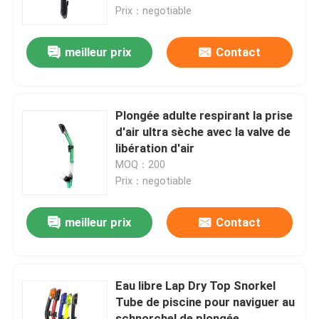
Prix：negotiable
Visite d'usine
meilleur prix
Contact
Contactez-nous
Plongée adulte respirant la prise
Nouvelles
d'air ultra sèche avec la valve de
libération d'air
MOQ：200
Cas
Prix：negotiable
Demandez une citation
meilleur prix
Contact
Anti brouillard lunettes de natation
Eau libre Lap Dry Top Snorkel
Tube de piscine pour naviguer au
Lunettes de verres de sûreté
schnorchel de plongée