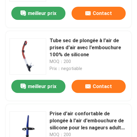
meilleur prix
Contact
Tube sec de plongée à l'air de
prises d'air avec l'embouchure
100% de silicone
MOQ：200
Prix：negotiable
meilleur prix
Contact
Maison
Prise d'air confortable de
Des produits
plongée à l'air d'embouchure de
silicone pour les nageurs adultes
d'enfant
Au sujet de nous
MOQ：200