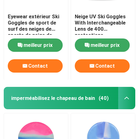
Eyewear extérieur Ski
Neige UV Ski Goggles
Goggles de sport de
With Interchangeable
surf des neiges de
Lens de 400
sports de neige de
protections
doubles couches de
meilleur prix
meilleur prix
miroir d'hiver fait sur
commande
antibrouillard de haute
Contact
Contact
qualité de lentille
imperméabilisez le chapeau de bain
(40)