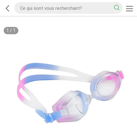
1
/
1