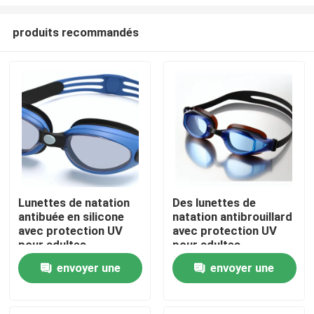
produits recommandés
Lunettes de natation
Des lunettes de
antibuée en silicone
natation antibrouillard
Maison
avec protection UV
avec protection UV
pour adultes
pour adultes
Des produits
envoyer une
envoyer une
demande
demande
Au sujet de nous