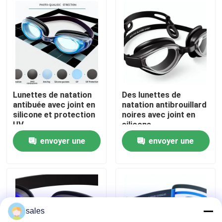
Visite d'usine
Contactez-nous
Nouvelles
Lunettes de natation
Des lunettes de
antibuée avec joint en
natation antibrouillard
silicone et protection
noires avec joint en
Cas
UV
silicone
envoyer une
envoyer une
Demandez une citation
demande
demande
Anti brouillard lunettes de natation
sales
Lunettes de verres de sûreté