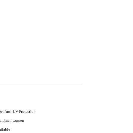
er Anti-UV Protection
ult|men|women
ilable