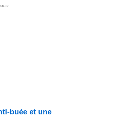
icone
nti-buée et une