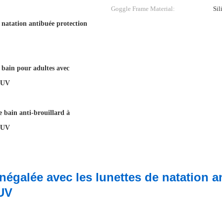
Goggle Frame Material:
Sil
e natation antibuée protection
e bain pour adultes avec
n UV
e bain anti-brouillard à
n UV
négalée avec les lunettes de natation a
-UV