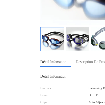
Détail Infomation
Description De Pro
Détail Infomation
Features:
Swimming Po
Frame:
PC+TPR
Clips:
Auto Adjust