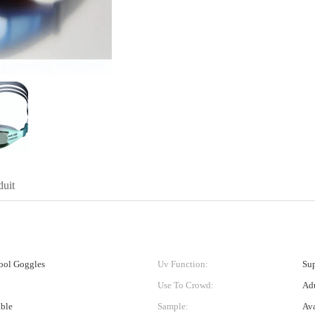
duit
ol Goggles
Uv Function:
Sup
Use To Crowd:
Ad
able
Sample:
Ava