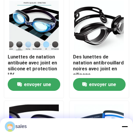
Visite d'usine
Contactez-nous
Nouvelles
Lunettes de natation
Des lunettes de
antibuée avec joint en
natation antibrouillard
silicone et protection
noires avec joint en
Cas
UV
silicone
envoyer une
envoyer une
Demandez une citation
demande
demande
Anti brouillard lunettes de natation
sales
Lunettes de verres de sûreté