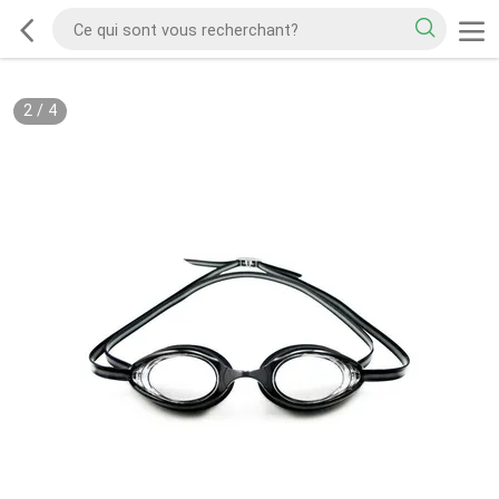
2
/
4