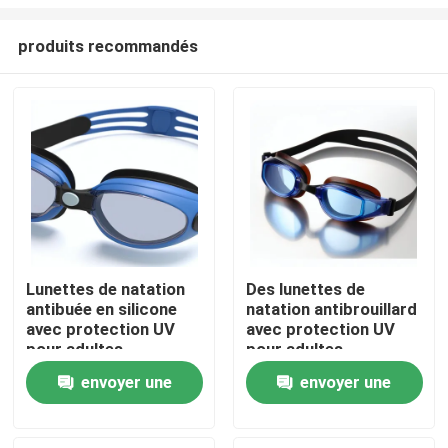
produits recommandés
Lunettes de natation
Des lunettes de
antibuée en silicone
natation antibrouillard
Maison
avec protection UV
avec protection UV
pour adultes
pour adultes
Des produits
envoyer une
envoyer une
demande
demande
Au sujet de nous