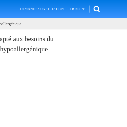
DEMANDEZ UNE CITATION
FRENCH
oallergénique
pté aux besoins du
e hypoallergénique