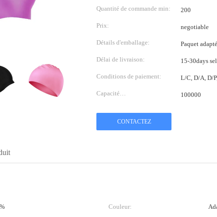
Quantité de commande min:
200
Prix:
negotiable
Détails d'emballage:
Paquet adapté 
Délai de livraison:
15-30days sel
Conditions de paiement:
L/C, D/A, D/
Capacité
100000
d'approvisionnement:
CONTACTEZ
duit
0%
Couleur:
Ada