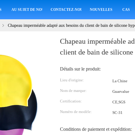
S
AU SUJET DE NOUS
CONTACTEZ-NOUS
NOUVELLES
CAS
Chapeau imperméable adapté aux besoins du client de bain de silicone hyp
Chapeau imperméable ada
client de bain de silicon
Détails sur le produit:
Lieu d'origine:
La Chine
Nom de marque:
Guarvalue
Certification:
CE,SGS
Numéro de modèle:
SC-31
Conditions de paiement et expédition: