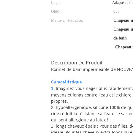
Logo:
Adapté aux b
OEM:
oui
Mettre en évidence:
Chapeau im
Chapeau i
de bain
,
Chapeau 
Description De Produit
Bonnet de bain imperméable de NOUVEAU
Caractéristique
Imaginez-vous nager plus rapidement, 
1.
moyens et longs contre l'eau et le chlore 
propres.
2. hypoallergénique, silicone 100% de qua
ride réduit la résistance à l'eau. Le sac
qui sont allergique au latex !
3. longs cheveux épais : Pour des filles
idéale. Pour les cheveux extra-longs ou é