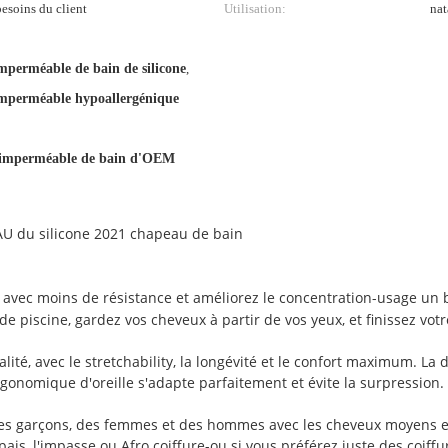
esoins du client
Utilisation:
nat
perméable de bain de silicone
,
mperméable hypoallergénique
imperméable de bain d'OEM
 du silicone 2021 chapeau de bain
avec moins de résistance et améliorez le concentration-usage un 
de piscine, gardez vos cheveux à partir de vos yeux, et finissez vot
lité, avec le stretchability, la longévité et le confort maximum. L
 ergonomique d'oreille s'adapte parfaitement et évite la surpressio
, des garçons, des femmes et des hommes avec les cheveux moyens et
pais, l'impasse ou Afro coiffure-ou si vous préférez juste des coiffu