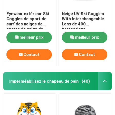
Eyewear extérieur Ski
Neige UV Ski Goggles
Goggles de sport de
With Interchangeable
surf des neiges de
Lens de 400
sports de neige de
protections
doubles couches de
meilleur prix
meilleur prix
miroir d'hiver fait sur
commande
antibrouillard de haute
Contact
Contact
qualité de lentille
imperméabilisez le chapeau de bain
(40)