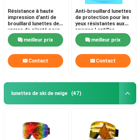
Résistance à haute
Anti-brouillard lunettes
impression d'anti de
de protection pour les
brouillard lunettes de
yeux résistantes aux
verres de sûreté pour
rayures Lentilles
le laboratoire de chimie
d'enveloppe claires
meilleur prix
meilleur prix
Lunettes de sécurité et
poignées
antidérapantes
Contact
Contact
Temples réglables
Lunettes de laboratoire
lunettes de ski de neige
(47)