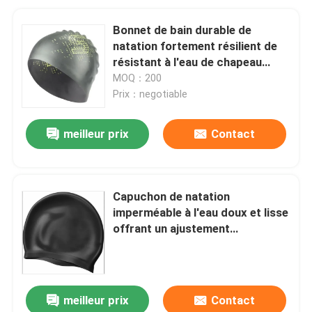
Bonnet de bain durable de
natation fortement résilient de
résistant à l'eau de chapeau
principal
MOQ：200
Prix：negotiable
meilleur prix
Contact
Capuchon de natation
imperméable à l'eau doux et lisse
offrant un ajustement
confortable et une résistance à
l'eau pour toutes les activités de
natation
meilleur prix
Contact