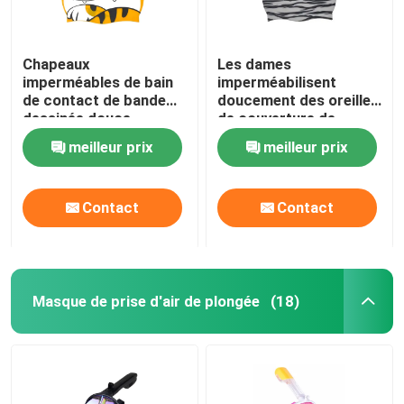
Chapeaux
Les dames
imperméables de bain
imperméabilisent
de contact de bande
doucement des oreilles
dessinée douce
de couverture de
d'enfants pour les
chapeau de bain
meilleur prix
meilleur prix
cheveux courts de
aucune odeur
longs cheveux
particulière
Contact
Contact
Masque de prise d'air de plongée
(18)