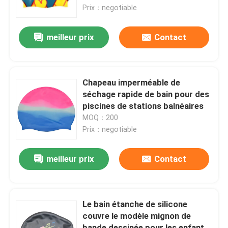
Prix：negotiable
Visite d'usine
meilleur prix
Contact
Contactez-nous
Chapeau imperméable de
Nouvelles
séchage rapide de bain pour des
piscines de stations balnéaires
MOQ：200
Cas
Prix：negotiable
Demandez une citation
meilleur prix
Contact
Anti brouillard lunettes de natation
Le bain étanche de silicone
couvre le modèle mignon de
Lunettes de verres de sûreté
bande dessinée pour les enfants