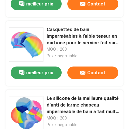
meilleur prix
Contact
Casquettes de bain
imperméables à faible teneur en
carbone pour le service fait sur
commande de femmes et
MOQ：200
d&#39;hommes disponible
Prix：negotiable
meilleur prix
Contact
Le silicone de la meilleure qualité
d'anti de larme chapeau
imperméable de bain a fait multi
coloré
MOQ：200
Prix：negotiable