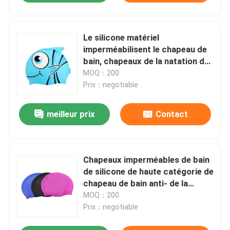
Le silicone matériel
imperméabilisent le chapeau de
bain, chapeaux de la natation des
enfants inoffensifs
MOQ：200
Prix：negotiable
meilleur prix
Contact
Chapeaux imperméables de bain
de silicone de haute catégorie de
chapeau de bain anti- de la
poussière à la mode
MOQ：200
Prix：negotiable