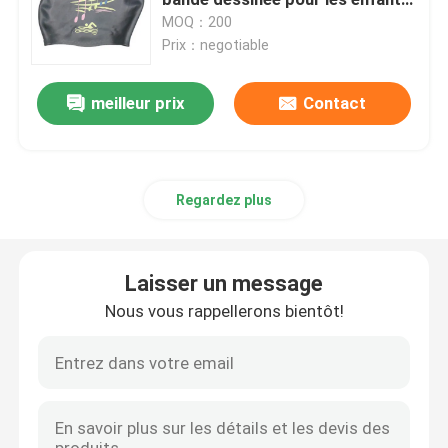
unisexes
MOQ：200
Prix：negotiable
lunettes de ski de neige
meilleur prix
Contact
imperméabilisez le chapeau de bain
Masque de prise d'air de plongée
Regardez plus
Lunettes tactiques militaires
Laisser un message
Motocross emballant des lunettes
Nous vous rappellerons bientôt!
lunettes de soleil polarisées de sport
Lunettes de sécurité industrielles