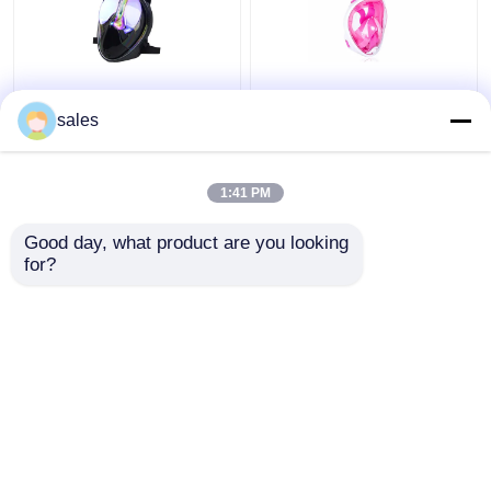
Silicone lunettes de
La prise d'air de
plein visage de 180
plongée à l'air de PC de
sales
degrés avec la plongée
silicone de plein visage
de prise d'air utilisant
d'enfant a placé
Freediving liquide
1:41 PM
meilleur prix
meilleur prix
Good day, what product are you looking 
for?
Contact
Contact
Regardez plus
Aperçu
Au sujet de nous
Contactez-nous
Desktop Site
Plan du site
Privacy Policy