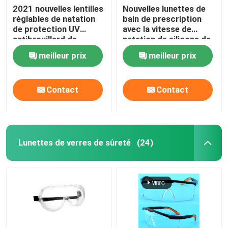
2021 nouvelles lentilles
Nouvelles lunettes de
réglables de natation
bain de prescription
Prise d'air de plongée à l'air
de protection UV
avec la vitesse de
antibrouillard de
natation de silicone de
lunettes de bain pour
lentille de miroir avec la
meilleur prix
meilleur prix
des femmes des
protection
hommes
antibrouillard et UV
réglable d'ajustement
Contact
Contact
Lunettes de verres de sûreté
(24)