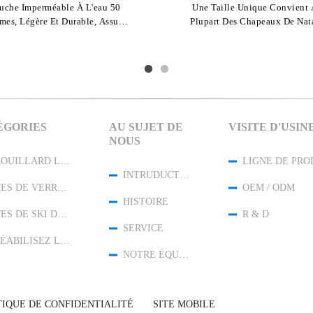
chon De Natation Imperméable
uche Imperméable À L'eau 50
Bonnet De Bain Imperméable T
Une Taille Unique Convient 
es, Légère Et Durable, Assure
eau De Haute Durabilité Conçu
Plupart Des Chapeaux De Nat
Unique, Intérieur Doux Et Li
Tenue Confortable Et Durable
r Améliorer L'expérience Des
Imperméables Confortable Ch
Logo Personnalisé, Parfait Po
ports Nautiques Offrant Un
Pour Les Nageurs
Nageurs En Piscine Et En Eau
De Natation Durable Conçu 
ustement Confortable Et Une
S'adapter En Toute Sécurité
otection Adaptée À Tous Les
Empêcher L'entrée De L'e
Nageurs
ÉGORIES
AU SUJET DE
VISITE D'USIN
NOUS
ANTI BROUILLARD LUNETTES DE NATATION
LIGNE DE PRO
INTRUDUCTION
LUNETTES DE VERRES DE SÛRETÉ
OEM / ODM
HISTOIRE
LUNETTES DE SKI DE NEIGE
R & D
SERVICE
IMPERMÉABILISEZ LE CHAPEAU DE BAIN
NOTRE ÉQUIPE
TIQUE DE CONFIDENTIALITÉ
SITE MOBILE