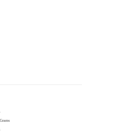
s
 Grams
s