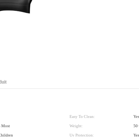
duit
Easy To Clean:
Ye
s Most
Weight:
50
Children
Uv Protection:
Ye