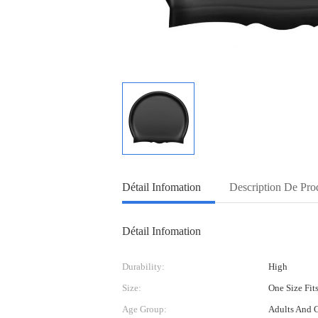
Détail Infomation
Description De Pro
Détail Infomation
Durability:
High
Size:
One Size Fit
Age Group:
Adults And 