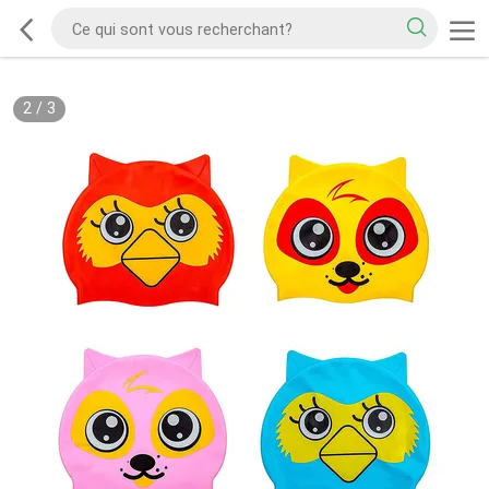
2
/
3