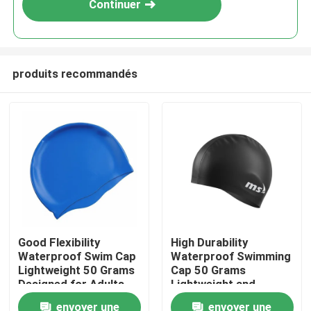
Continuer
produits recommandés
Maison
Good Flexibility
High Durability
Waterproof Swim Cap
Waterproof Swimming
Des produits
Lightweight 50 Grams
Cap 50 Grams
Designed for Adults
Lightweight and
and Children
Durable Design
envoyer une
envoyer une
Au sujet de nous