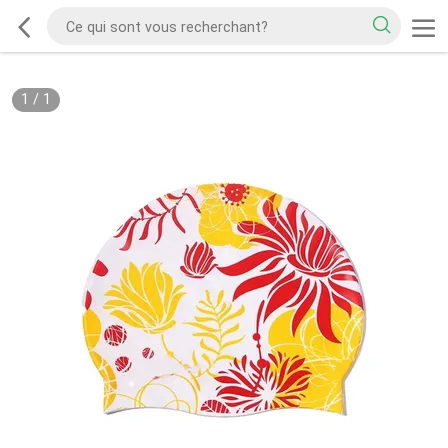
1
/
1