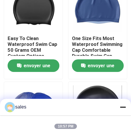
Visite d'usine
Contactez-nous
Easy To Clean
One Size Fits Most
Waterproof Swim Cap
Waterproof Swimming
50 Grams OEM
Cap Comfortable
Nouvelles
Custom Options
Durable Swim Cap
Durable Flexible
Designed to Fit
envoyer une
envoyer une
Material Suitable For
Securely and Prevent
Cas
Pool And Open Water
Water Entry
demande
demande
Demandez une citation
sales
Anti brouillard lunettes de natation
10:57 PM
Lunettes de verres de sûreté