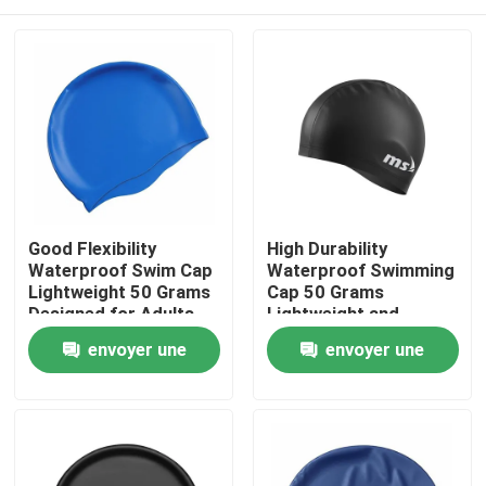
Good Flexibility
High Durability
Waterproof Swim Cap
Waterproof Swimming
Lightweight 50 Grams
Cap 50 Grams
Designed for Adults
Lightweight and
and Children
Durable Design
Maison
envoyer une
envoyer une
Comfortable
Ensures Long Lasting
Swimming Experience
Comfortable Fit for
demande
demande
Swimmers
Des produits
Au sujet de nous