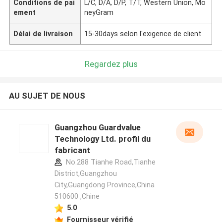
Conditions de pai
L/C, D/A, D/P, T/T, Western Union, Mo
ement
neyGram
Délai de livraison
15-30days selon l'exigence de client
Regardez plus
AU SUJET DE NOUS
Guangzhou Guardvalue
Technology Ltd. profil du
fabricant
No.288 Tianhe Road,Tianhe
District,Guangzhou
City,Guangdong Province,China
510600 ,Chine
5.0
Fournisseur vérifié