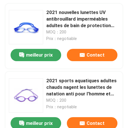
2021 nouvelles lunettes UV
antibrouillard imperméables
adultes de bain de protection
pour les verres de natation
MOQ：200
étanches de femmes des
Prix：negotiable
hommes
meilleur prix
Contact
2021 sports aquatiques adultes
chauds nagent les lunettes de
natation anti pour l'homme et
des femmes avec les lentilles
MOQ：200
claires UV d'anti brouillard
Prix：negotiable
meilleur prix
Contact