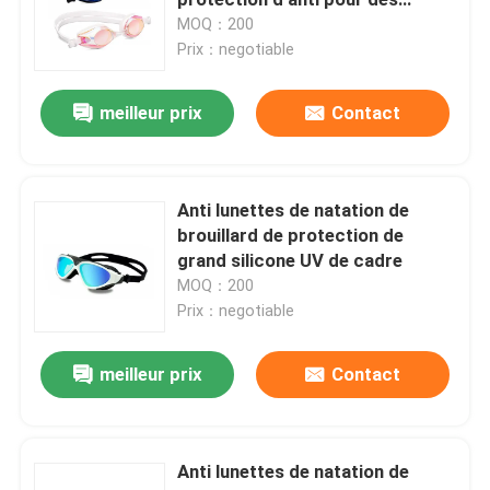
femmes des hommes
MOQ：200
Prix：negotiable
lunettes de ski de neige
meilleur prix
Contact
imperméabilisez le chapeau de bain
Masque de prise d'air de plongée
Anti lunettes de natation de
brouillard de protection de
grand silicone UV de cadre
Lunettes tactiques militaires
MOQ：200
Prix：negotiable
Motocross emballant des lunettes
meilleur prix
Contact
lunettes de soleil polarisées de sport
Anti lunettes de natation de
Lunettes de sécurité industrielles