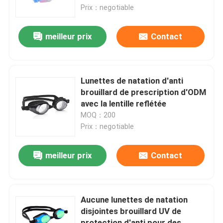
Prix：negotiable
Visite d'usine
meilleur prix
Contact
Contactez-nous
Lunettes de natation d'anti
Nouvelles
brouillard de prescription d'ODM
avec la lentille reflétée
MOQ：200
Cas
Prix：negotiable
Demandez une citation
meilleur prix
Contact
Anti brouillard lunettes de natation
Aucune lunettes de natation
disjointes brouillard UV de
Lunettes de verres de sûreté
protection d'anti pour des