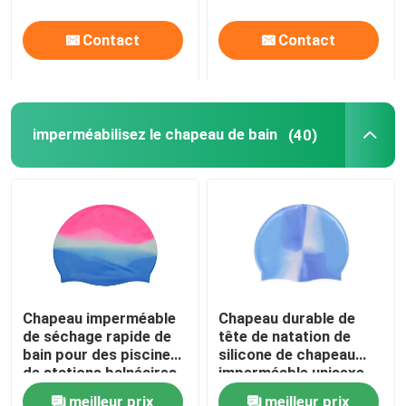
commande
antibrouillard de haute
Contact
Contact
qualité de lentille
imperméabilisez le chapeau de bain
(40)
Chapeau imperméable
Chapeau durable de
de séchage rapide de
tête de natation de
bain pour des piscines
silicone de chapeau
de stations balnéaires
imperméable unisexe
de bain
meilleur prix
meilleur prix