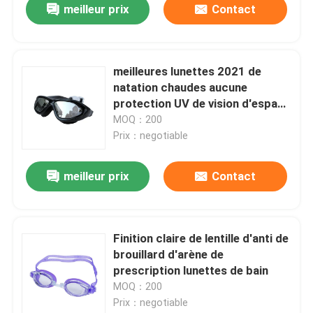
meilleur prix
Contact
meilleures lunettes 2021 de
natation chaudes aucune
protection UV de vision d'espace
libre de fuite confortable pour
MOQ：200
des adolescents d'adultes de
Prix：negotiable
femmes des hommes
meilleur prix
Contact
Finition claire de lentille d'anti de
brouillard d'arène de
prescription lunettes de bain
MOQ：200
Prix：negotiable