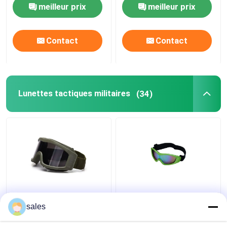
panoramique de 180
meilleur prix
meilleur prix
degrés
Contact
Contact
Lunettes tactiques militaires
(34)
Protecteur UV d'anti
Lunettes tactiques
de brouillard lunettes
militaires résistantes
sales
tactiques militaires de
d'éraflure avec la
lentille pour le Paintball
sangle réglable