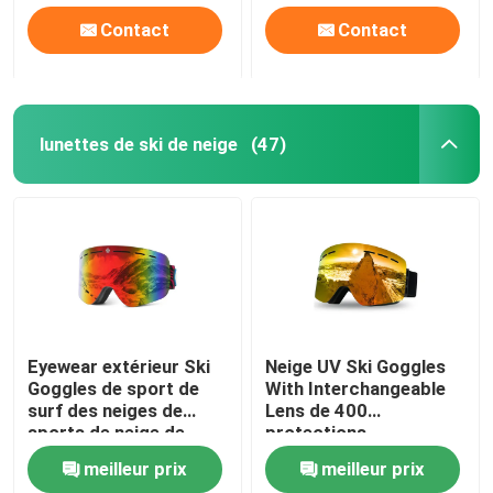
Contact
Contact
lunettes de ski de neige
(47)
Eyewear extérieur Ski
Neige UV Ski Goggles
Goggles de sport de
With Interchangeable
surf des neiges de
Lens de 400
sports de neige de
protections
doubles couches de
meilleur prix
meilleur prix
miroir d'hiver fait sur