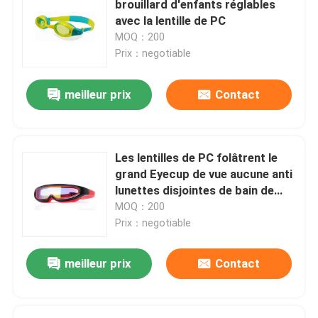
brouillard d'enfants réglables
avec la lentille de PC
Lunettes optiques de prescription
MOQ：200
Prix：negotiable
Ailerons de bain de plongée
meilleur prix
Contact
Lunettes de jockey de cheval
Les lentilles de PC folâtrent le
Lunettes de parachutisme
grand Eyecup de vue aucune anti
lunettes disjointes de bain de
triathlon de brouillard avec pour
MOQ：200
Anti lentille de brouillard
les lunettes de natation à la
Prix：negotiable
mode d'enfants
Anti lunettes de plongée de brouillard
meilleur prix
Contact
accessoires de natation