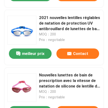
2021 nouvelles lentilles réglables
de natation de protection UV
antibrouillard de lunettes de bain
pour des femmes des hommes
MOQ：200
Prix：negotiable
meilleur prix
Contact
Nouvelles lunettes de bain de
prescription avec la vitesse de
natation de silicone de lentille de
miroir avec la protection
MOQ：200
antibrouillard et UV réglable
Prix：negotiable
d'ajustement