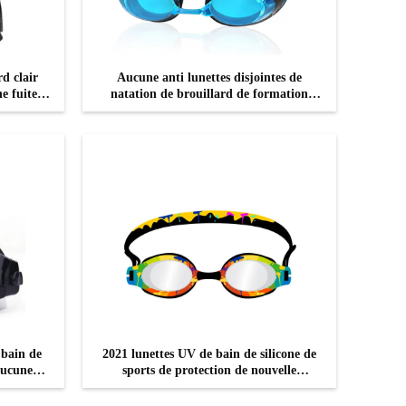
d clair
Aucune anti lunettes disjointes de
e fuite
natation de brouillard de formation
mes
claire
CONTACTEZ
 bain de
2021 lunettes UV de bain de silicone de
aucune
sports de protection de nouvelle
ation de
d'enfants anti prescription de brouillard
âtrent des
et lunettes de natation drôles Junior Or
CONTACTEZ