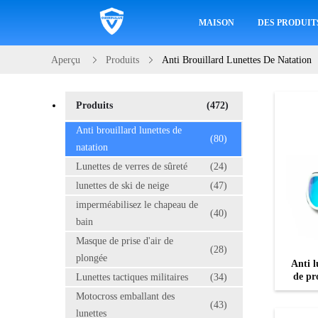
MAISON
DES PRODUIT
Aperçu
Produits
Anti Brouillard Lunettes De Natation
Produits
(472)
Anti brouillard lunettes de
(80)
natation
Lunettes de verres de sûreté
(24)
lunettes de ski de neige
(47)
imperméabilisez le chapeau de
(40)
bain
Masque de prise d'air de
(28)
plongée
Anti l
de pr
Lunettes tactiques militaires
(34)
Motocross emballant des
(43)
lunettes