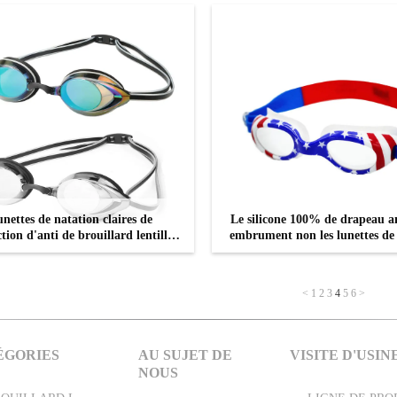
verres
nettes de natation claires de
Le silicone 100% de drapeau a
tion d'anti de brouillard lentille
embrument non les lunettes de
e PC ne coulant non pour des
incassables
adultes
CONTACTEZ
CONTACTEZ
<
1
2
3
4
5
6
>
ÉGORIES
AU SUJET DE
VISITE D'USIN
NOUS