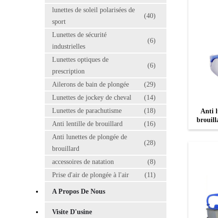
lunettes de soleil polarisées de
(40)
sport
Lunettes de sécurité
(6)
industrielles
Lunettes optiques de
(6)
prescription
Ailerons de bain de plongée
(29)
Lunettes de jockey de cheval
(14)
Lunettes de parachutisme
(18)
Anti l
brouill
Anti lentille de brouillard
(16)
Anti lunettes de plongée de
(28)
brouillard
accessoires de natation
(8)
Prise d'air de plongée à l'air
(11)
A Propos De Nous
Visite D'usine