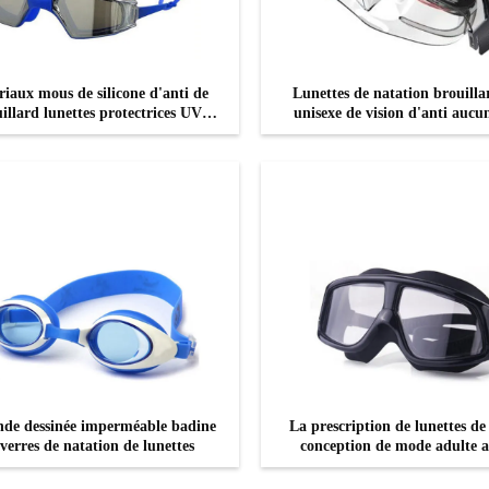
iaux mous de silicone d'anti de
Lunettes de natation brouillar
illard lunettes protectrices UV
unisexe de vision d'anti aucun
adultes de natation
pour des femmes des hom
CONTACTEZ
CONTACTEZ
de dessinée imperméable badine
La prescription de lunettes de
 verres de natation de lunettes
conception de mode adulte 
lunettes UV disjointes de nat
protection d'anti brouillard fol
CONTACTEZ
CONTACTEZ