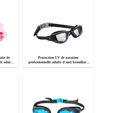
uite de
Protection UV de natation
it adulte
professionnelle adulte d'anti brouillard
de lunettes de silicone mou
CONTACTEZ