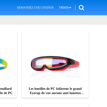
DEMANDEZ UNE CITATION
FRENCH
rouillard
Les lentilles de PC folâtrent le grand
ille de PC
Eyecup de vue aucune anti lunettes
disjointes de bain de triathlon de
brouillard avec pour les lunettes de
CONTACTEZ
natation à la mode d'enfants