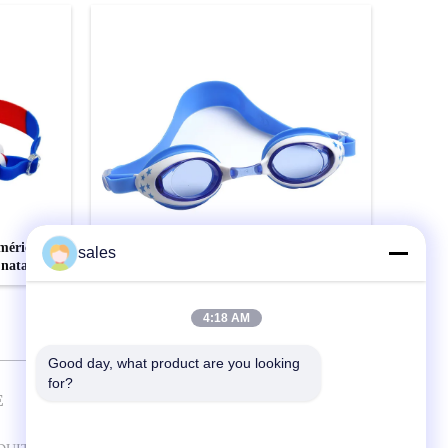
Kid
méricain
Les lunettes de natation extérieures de
sales
 natation
vision de lentille large claire de PC
imperméabilisent étanche
CONTACTEZ
4:18 AM
Good day, what product are you looking 
for?
E
CONTACTEZ-NOUS
Guangzhou Guardvalue Technology