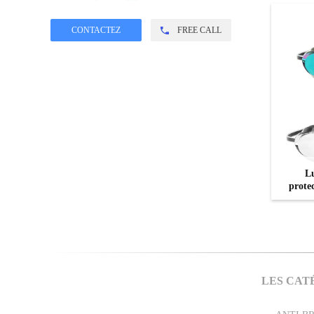
FREE CALL
Lu
protec
UV d
LES CAT