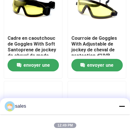
Visite d'usine
Contactez-nous
Cadre en caoutchouc
Courroie de Goggles
de Goggles With Soft
With Adjustable de
Santoprene de jockey
jockey de cheval de
Nouvelles
de cheval de mode
protection d'UVB
envoyer une
envoyer une
Cas
demande
demande
Demandez une citation
sales
Anti brouillard lunettes de natation
12:49 PM
Lunettes de verres de sûreté