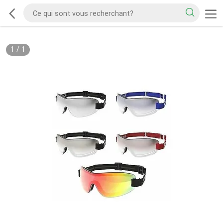
1
/
1