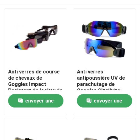
Anti verres de course
Anti verres
de chevaux de
antipoussière UV de
Goggles Impact
parachutage de
Resistant de jockey de
Goggles Skydiving
cheval de brouillard
Safety de jockey de
Maison
envoyer une
envoyer une
cheval
demande
demande
Des produits
Au sujet de nous