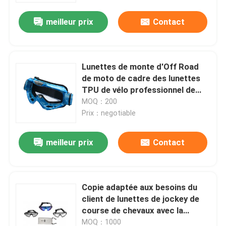
meilleur prix
Contact
Lunettes de monte d'Off Road
de moto de cadre des lunettes
TPU de vélo professionnel de
saleté
MOQ：200
Prix：negotiable
meilleur prix
Contact
Maison
Copie adaptée aux besoins du
Des produits
client de lunettes de jockey de
course de chevaux avec la
protection d'UVA UVB
Au sujet de nous
MOQ：1000