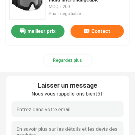
MOQ：200
Prix：negotiable
lunettes de ski de neige
meilleur prix
Contact
imperméabilisez le chapeau de bain
Masque de prise d'air de plongée
Regardez plus
Lunettes tactiques militaires
Laisser un message
Motocross emballant des lunettes
Nous vous rappellerons bientôt!
lunettes de soleil polarisées de sport
Lunettes de sécurité industrielles