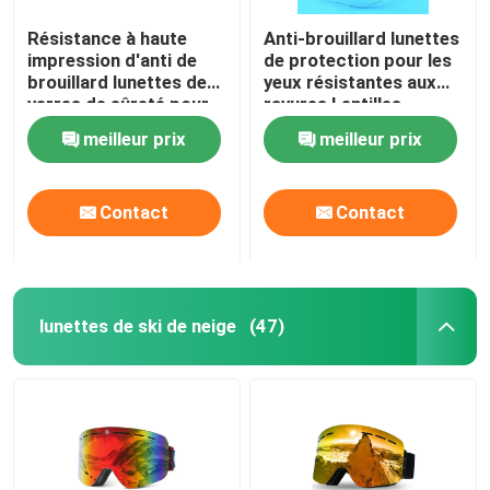
Résistance à haute
Anti-brouillard lunettes
impression d'anti de
de protection pour les
brouillard lunettes de
yeux résistantes aux
verres de sûreté pour
rayures Lentilles
le laboratoire de chimie
d'enveloppe claires
meilleur prix
meilleur prix
Lunettes de sécurité et
poignées
antidérapantes
Contact
Contact
Temples réglables
Lunettes de laboratoire
lunettes de ski de neige
(47)