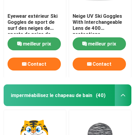
Eyewear extérieur Ski
Neige UV Ski Goggles
Goggles de sport de
With Interchangeable
surf des neiges de
Lens de 400
sports de neige de
protections
doubles couches de
meilleur prix
meilleur prix
miroir d'hiver fait sur
commande
antibrouillard de haute
Contact
Contact
qualité de lentille
imperméabilisez le chapeau de bain
(40)