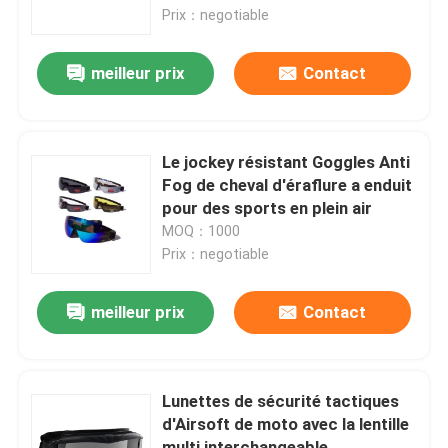
Prix：negotiable
Visite d'usine
meilleur prix
Contact
Contactez-nous
Le jockey résistant Goggles Anti
Nouvelles
Fog de cheval d'éraflure a enduit
pour des sports en plein air
MOQ：1000
Cas
Prix：negotiable
Demandez une citation
meilleur prix
Contact
Anti brouillard lunettes de natation
Lunettes de sécurité tactiques
d'Airsoft de moto avec la lentille
Lunettes de verres de sûreté
multi interchangeable