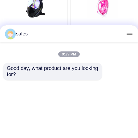
Silicone lunettes de
La prise d'air de
plein visage de 180
plongée à l'air de PC de
sales
degrés avec la plongée
silicone de plein visage
de prise d'air utilisant
d'enfant a placé
Freediving liquide
9:29 PM
meilleur prix
meilleur prix
Good day, what product are you looking 
for?
Contact
Contact
Regardez plus
Aperçu
Au sujet de nous
Contactez-nous
Desktop Site
Plan du site
Privacy Policy