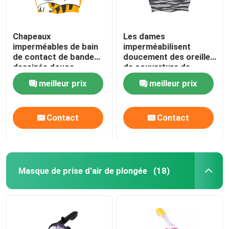
Chapeaux
Les dames
imperméables de bain
imperméabilisent
de contact de bande
doucement des oreilles
dessinée douce
de couverture de
d'enfants pour les
chapeau de bain
meilleur prix
meilleur prix
cheveux courts de
aucune odeur
longs cheveux
particulière
Contact
Contact
Masque de prise d'air de plongée
(18)