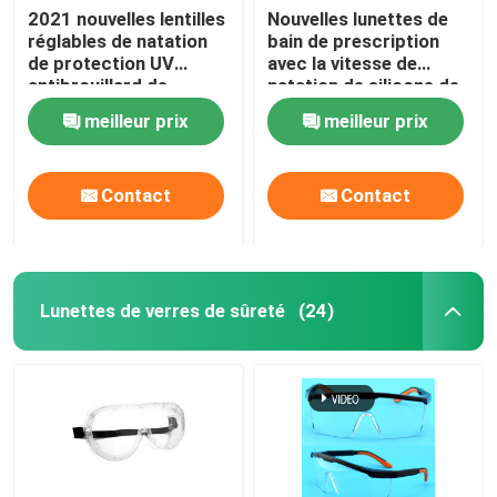
2021 nouvelles lentilles
Nouvelles lunettes de
réglables de natation
bain de prescription
Prise d'air de plongée à l'air
de protection UV
avec la vitesse de
antibrouillard de
natation de silicone de
lunettes de bain pour
lentille de miroir avec la
meilleur prix
meilleur prix
des femmes des
protection
hommes
antibrouillard et UV
réglable d'ajustement
Contact
Contact
Lunettes de verres de sûreté
(24)