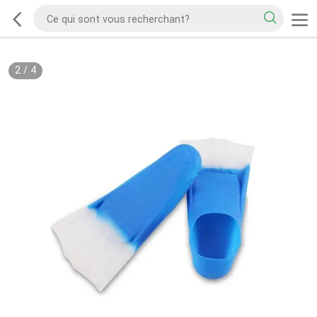
2
/
4