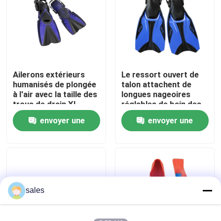
Visite d'usine
Contactez-nous
Ailerons extérieurs
Le ressort ouvert de
humanisés de plongée
talon attachent de
Nouvelles
à l'air avec la taille des
longues nageoires
trous de drain XL
réglables de bain des
ailerons TPR pp de
envoyer une
envoyer une
Cas
plongée à l'air
naviguent au
demande
demande
schnorchel aileron
Demandez une citation
Anti brouillard lunettes de natation
sales
Lunettes de verres de sûreté