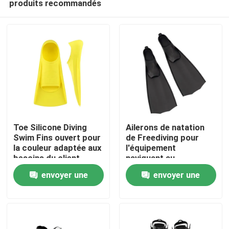
produits recommandés
Toe Silicone Diving
Ailerons de natation
Swim Fins ouvert pour
de Freediving pour
la couleur adaptée aux
l'équipement
besoins du client
naviguant au
Maison
naviguante au
schnorchel de silicone
envoyer une
envoyer une
schnorchel
de scaphandre
Des produits
demande
demande
Au sujet de nous