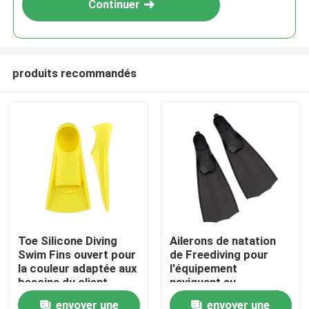
Continuer
produits recommandés
Maison
Toe Silicone Diving
Ailerons de natation
Swim Fins ouvert pour
de Freediving pour
Des produits
la couleur adaptée aux
l'équipement
besoins du client
naviguant au
naviguante au
schnorchel de silicone
envoyer une
envoyer une
Au sujet de nous