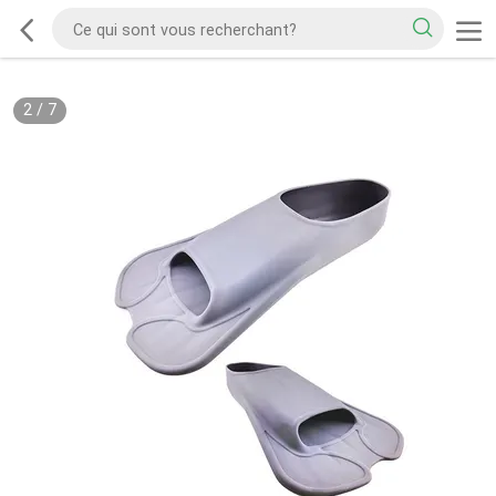
2
/
7