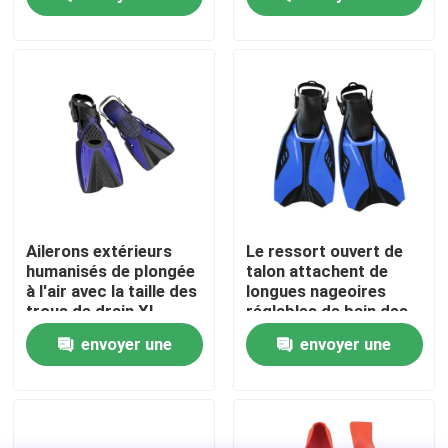
schnorchel
de scaphandre
demande
demande
Visite d'usine
Contactez-nous
Nouvelles
Cas
Ailerons extérieurs
Le ressort ouvert de
humanisés de plongée
talon attachent de
à l'air avec la taille des
longues nageoires
Demandez une citation
trous de drain XL
réglables de bain des
ailerons TPR pp de
envoyer une
envoyer une
plongée à l'air
naviguent au
Anti brouillard lunettes de natation
demande
demande
schnorchel aileron
Lunettes de verres de sûreté