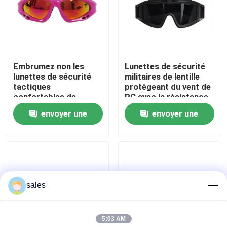
Visite d'usine
Contactez-nous
Embrumez non les
Lunettes de sécurité
lunettes de sécurité
militaires de lentille
tactiques
protégeant du vent de
Nouvelles
confortables de
PC avec la résistance
lunettes tactiques
à haute impression
envoyer une
envoyer une
militaires de lentille
Cas
demande
demande
Demandez une citation
sales
Anti brouillard lunettes de natation
5:03 AM
Lunettes de verres de sûreté