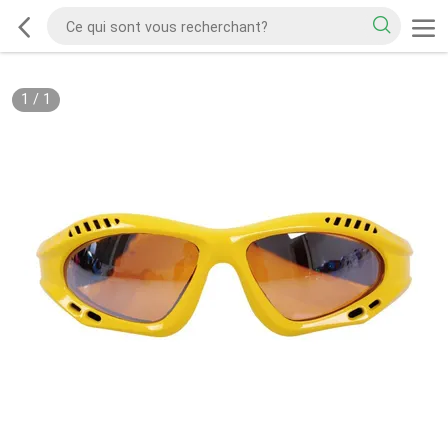
1
/
1