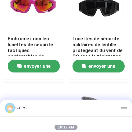
Visite d'usine
Contactez-nous
Embrumez non les
Lunettes de sécurité
lunettes de sécurité
militaires de lentille
tactiques
protégeant du vent de
Nouvelles
confortables de
PC avec la résistance
lunettes tactiques
à haute impression
envoyer une
envoyer une
militaires de lentille
Cas
demande
demande
Demandez une citation
sales
Anti brouillard lunettes de natation
10:12 AM
Lunettes de verres de sûreté