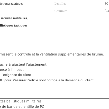
istiques tactiques
Lentille:
PC
Courroie:
Éla
 sécurité militaires
,
llistiques tactiques
urnissent le contrôle et la ventilation supplémentaires de brume.
acile-à-ajustent l'ajustement.
ance à l'impact.
l'
e
exigence de client.
 pour s'assurer l'article sont corrige à la demande du client.
tes ballistiques militaires
 de bande et lentille de PC