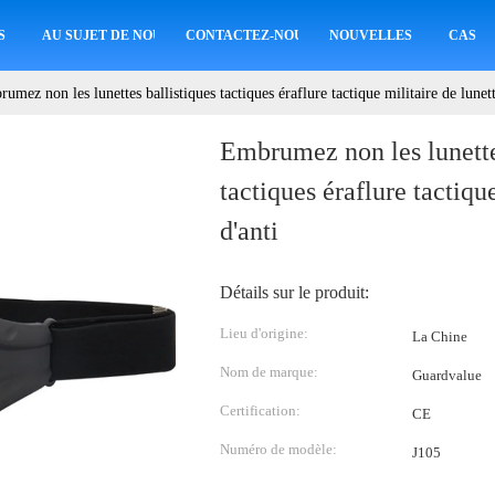
S
AU SUJET DE NOUS
CONTACTEZ-NOUS
NOUVELLES
CAS
umez non les lunettes ballistiques tactiques éraflure tactique militaire de lunett
Embrumez non les lunette
tactiques éraflure tactiqu
d'anti
Détails sur le produit:
Lieu d'origine:
La Chine
Nom de marque:
Guardvalue
Certification:
CE
Numéro de modèle:
J105