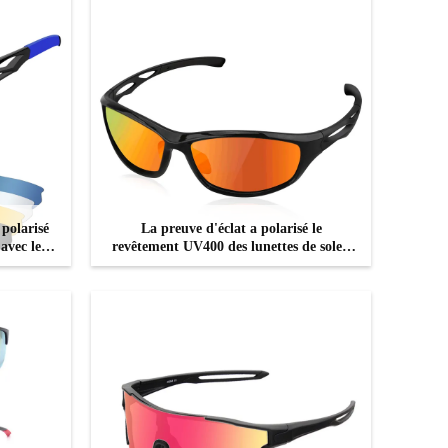
 polarisé
La preuve d'éclat a polarisé le
 avec le
revêtement UV400 des lunettes de soleil
pie de 5
100% de sports
CONTACTEZ