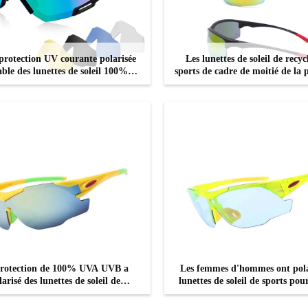
rotection UV courante polarisée
Les lunettes de soleil de recyc
able des lunettes de soleil 100%
sports de cadre de moitié de la 
résistant aux chocs
UV400 ont reflété l'anti éra
CONTACTEZ
CONTACTEZ
rotection de 100% UVA UVB a
Les femmes d'hommes ont pola
larisé des lunettes de soleil de
lunettes de soleil de sports pour
ption pour le recyclage de femmes
ball de recyclage pêchant le gol
des hommes
CONTACTEZ
CONTACTEZ