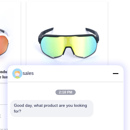
onduisant
La lentille interchangeable faite sur
sales
e lunettes
commande a polarisé des lunettes de
soleil de sport pour l'équitation de
bicyclette de vélo
CONTACTEZ
2:18 PM
Good day, what product are you looking 
for?
E
CONTACTEZ-NOUS
Guangzhou Guardvalue Technology