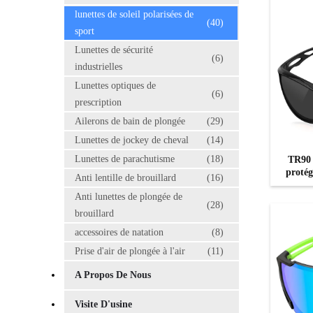
lunettes de soleil polarisées de
(40)
sport
Lunettes de sécurité
(6)
industrielles
Lunettes optiques de
(6)
prescription
Ailerons de bain de plongée
(29)
Lunettes de jockey de cheval
(14)
Lunettes de parachutisme
(18)
TR90 a
protég
Anti lentille de brouillard
(16)
Anti lunettes de plongée de
(28)
brouillard
accessoires de natation
(8)
Prise d'air de plongée à l'air
(11)
A Propos De Nous
Visite D'usine