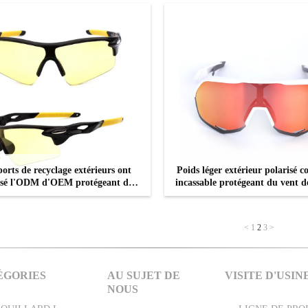
ports de recyclage extérieurs ont
Poids léger extérieur polarisé c
isé l'ODM d'OEM protégeant du
incassable protégeant du vent d
 de lunettes de soleil approuvé
de soleil
CONTACTEZ
CONTACTEZ
<
1
2
3
>
ÉGORIES
AU SUJET DE
VISITE D'USIN
NOUS