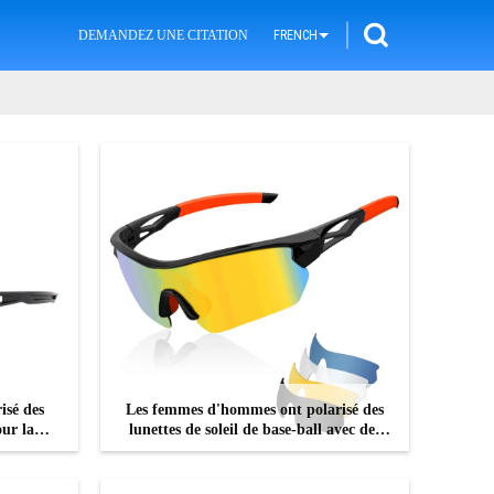
DEMANDEZ UNE CITATION
FRENCH
isé des
Les femmes d'hommes ont polarisé des
our la
lunettes de soleil de base-ball avec des
clage
lentilles de polycarbonate
CONTACTEZ