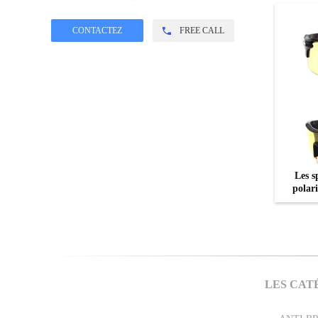
FREE CALL
Les s
polar
vent
LES CAT