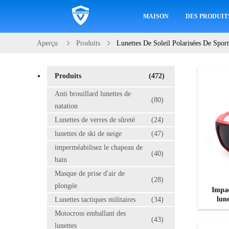
MAISON
DES PRODUIT
Aperçu
Produits
Lunettes De Soleil Polarisées De Sport
Produits
(472)
Anti brouillard lunettes de
(80)
natation
Lunettes de verres de sûreté
(24)
lunettes de ski de neige
(47)
imperméabilisez le chapeau de
(40)
bain
Masque de prise d'air de
(28)
plongée
Impac
lune
Lunettes tactiques militaires
(34)
Motocross emballant des
(43)
lunettes