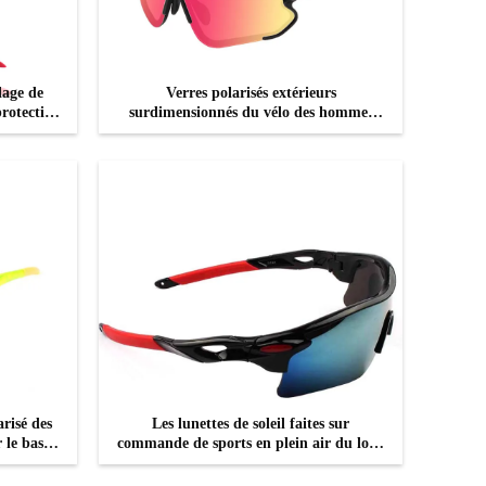
lage de
Verres polarisés extérieurs
protection
surdimensionnés du vélo des hommes
flure
interchangeables
CONTACTEZ
risé des
Les lunettes de soleil faites sur
 le base-
commande de sports en plein air du logo
f courant
UV400 brisent la preuve
CONTACTEZ