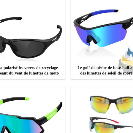
 polarisé les verres de recyclage
Le golf de pêche de base-ball a
eant du vent de lunettes de moto
des lunettes de soleil de sport
cadre interchangeable de myo
lentilles
CONTACTEZ
CONTACTEZ