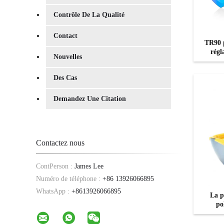
Contrôle De La Qualité
Contact
TR90 p
régl
Nouvelles
Des Cas
Demandez Une Citation
Contactez nous
ContPerson :
James Lee
Numéro de téléphone :
+86 13926066895
WhatsApp :
+8613926066895
La p
po
prescri