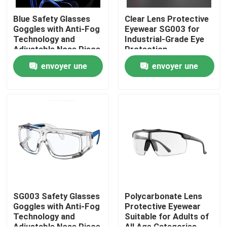
Blue Safety Glasses
Clear Lens Protective
Goggles with Anti-Fog
Eyewear SG003 for
Technology and
Industrial-Grade Eye
Adjustable Nose Piece
Protection
envoyer une
envoyer une
demande
demande
Maison
Des produits
SG003 Safety Glasses
Polycarbonate Lens
Goggles with Anti-Fog
Protective Eyewear
Technology and
Suitable for Adults of
Au sujet de nous
Adjustable Nose Piece
All Age Categories