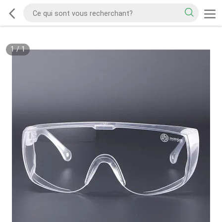
1
/
1