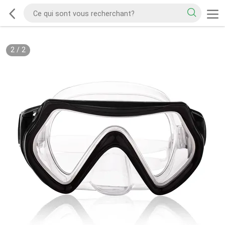
2
/
2