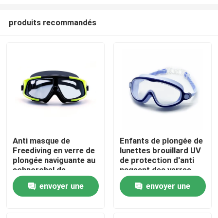
produits recommandés
Anti masque de
Enfants de plongée de
Freediving en verre de
lunettes brouillard UV
Maison
plongée naviguante au
de protection d'anti
schnorchel de
nageant des verres
scaphandre de
Des produits
envoyer une
envoyer une
brouillard
demande
demande
Au sujet de nous