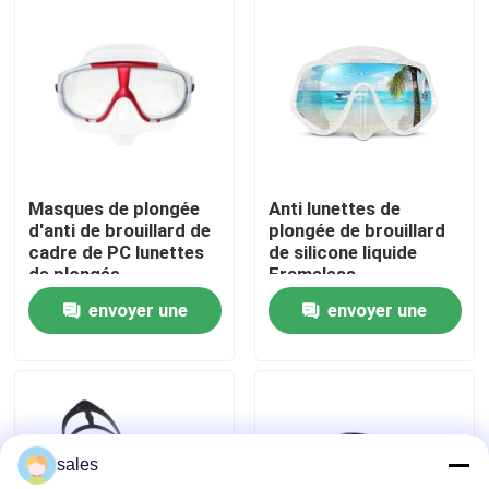
Visite d'usine
Contactez-nous
Nouvelles
Masques de plongée
Anti lunettes de
d'anti de brouillard de
plongée de brouillard
cadre de PC lunettes
de silicone liquide
Cas
de plongée
Frameless
envoyer une
envoyer une
Demandez une citation
demande
demande
Anti brouillard lunettes de natation
sales
Lunettes de verres de sûreté