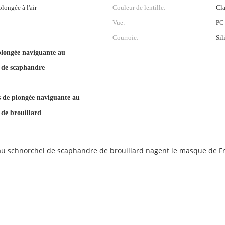
longée à l'air
Couleur de lentille:
Cla
Vue:
PC
Courroie:
Sil
plongée naviguante au
 de scaphandre
s de plongée naviguante au
 de brouillard
 au schnorchel de scaphandre de brouillard nagent le masque de 