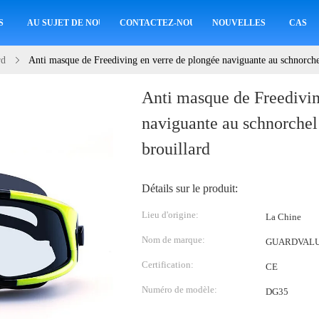
S
AU SUJET DE NOUS
CONTACTEZ-NOUS
NOUVELLES
CAS
rd
Anti masque de Freediving en verre de plongée naviguante au schnorche
Anti masque de Freedivin
naviguante au schnorchel
brouillard
Détails sur le produit:
Lieu d'origine:
La Chine
Nom de marque:
GUARDVAL
Certification:
CE
Numéro de modèle:
DG35