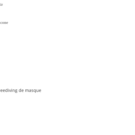
ir
icone
Freediving de masque