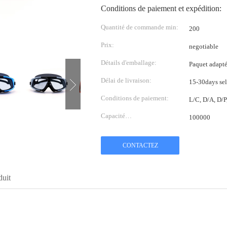
Conditions de paiement et expédition:
Quantité de commande min:
200
Prix:
negotiable
Détails d'emballage:
Paquet adapté 
Délai de livraison:
15-30days sel
Conditions de paiement:
L/C, D/A, D/
Capacité
100000
d'approvisionnement:
CONTACTEZ
duit