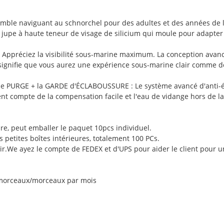
ble naviguant au schnorchel pour des adultes et des années de l'
e jupe à haute teneur de visage de silicium qui moule pour adapte
ppréciez la visibilité sous-marine maximum. La conception avanc
rd signifie que vous aurez une expérience sous-marine clair comme d
 de PURGE + la GARDE d'ÉCLABOUSSURE : Le système avancé d'anti-
ient compte de la compensation facile et l'eau de vidange hors de la 
ure, peut emballer le paquet 10pcs individuel.
s petites boîtes intérieures, totalement 100 PCs.
ir.We ayez le compte de FEDEX et d'UPS pour aider le client pour u
 morceaux/morceaux par mois