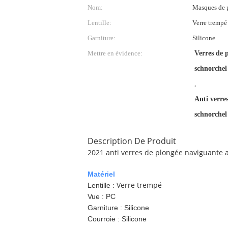
Nom:
Masques de p
Lentille:
Verre trempé
Garniture:
Silicone
Mettre en évidence:
Verres de 
schnorchel
,
Anti verre
schnorchel
Description De Produit
2021 anti verres de plongée naviguante
Matériel
Verre trempé
Lentille :
Vue : PC
Garniture : Silicone
Courroie : Silicone