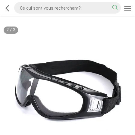
2
/
3