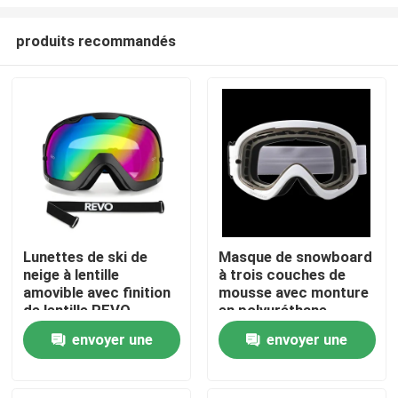
produits recommandés
Lunettes de ski de
Masque de snowboard
neige à lentille
à trois couches de
Maison
amovible avec finition
mousse avec monture
de lentille REVO
en polyuréthane
complète et sangle
thermoplastique pour
Des produits
envoyer une
envoyer une
amovible
une protection
durable
demande
demande
Au sujet de nous