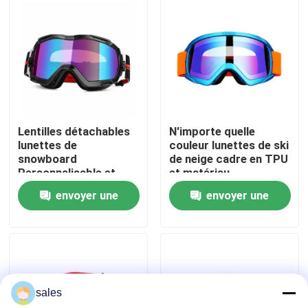
Visite d'usine
Contactez-nous
Nouvelles
Lentilles détachables
N'importe quelle
lunettes de
couleur lunettes de ski
snowboard
de neige cadre en TPU
Cas
Personnalisable et
et matériau
performance
thermoplastique en
envoyer une
envoyer une
imbattable
polyuréthane pour les
Demandez une citation
activités de plein air
demande
demande
Anti brouillard lunettes de natation
sales
Lunettes de verres de sûreté