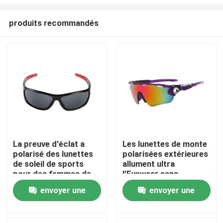
produits recommandés
La preuve d'éclat a
Les lunettes de monte
polarisé des lunettes
polarisées extérieures
Maison
de soleil de sports
allument ultra
pour des femmes de
l'Eyewear sans
l'homme faisant un
frontière
Des produits
envoyer une
envoyer une
cycle la pêche
courante
demande
demande
Au sujet de nous