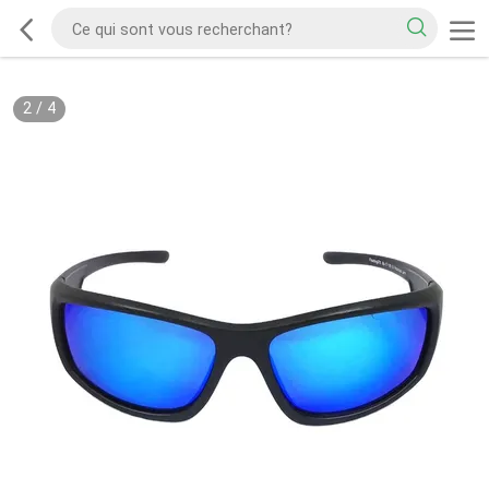
2
/
4