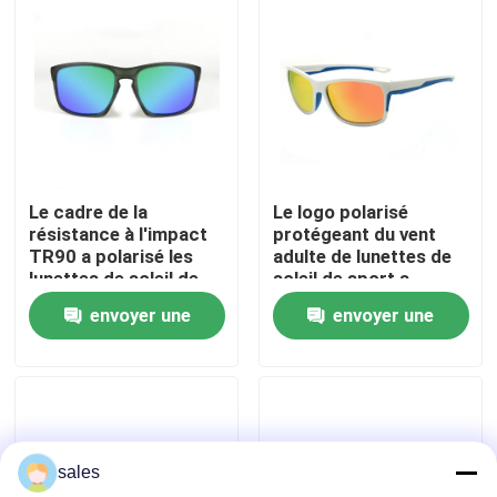
Visite d'usine
Contactez-nous
Nouvelles
Le cadre de la
Le logo polarisé
résistance à l'impact
protégeant du vent
TR90 a polarisé les
adulte de lunettes de
Cas
lunettes de soleil de
soleil de sport a
flottement
adapté aux besoins du
envoyer une
envoyer une
client
Demandez une citation
demande
demande
Anti brouillard lunettes de natation
sales
Lunettes de verres de sûreté