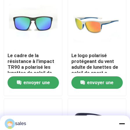
Visite d'usine
Contactez-nous
Nouvelles
Le cadre de la
Le logo polarisé
résistance à l'impact
protégeant du vent
TR90 a polarisé les
adulte de lunettes de
Cas
lunettes de soleil de
soleil de sport a
flottement
adapté aux besoins du
envoyer une
envoyer une
client
Demandez une citation
demande
demande
Anti brouillard lunettes de natation
sales
Lunettes de verres de sûreté