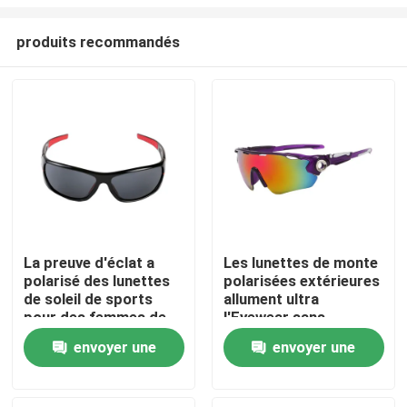
produits recommandés
La preuve d'éclat a
Les lunettes de monte
polarisé des lunettes
polarisées extérieures
Maison
de soleil de sports
allument ultra
pour des femmes de
l'Eyewear sans
l'homme faisant un
frontière
Des produits
envoyer une
envoyer une
cycle la pêche
courante
demande
demande
Au sujet de nous