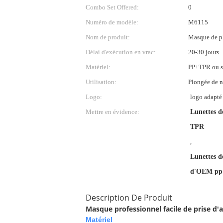
Combo Set Offered:
0
Numéro de modèle:
M6115
Nom de produit:
Masque de p
Délai d'exécution en vrac:
20-30 jours
Matériel:
PP+TPR ou s
Utilisation:
Plongée de n
Logo:
logo adapté
Mettre en évidence:
Lunettes de
TPR
,
Lunettes de
d'OEM pp
Description De Produit
Masque professionnel facile de prise d'ai
Matériel