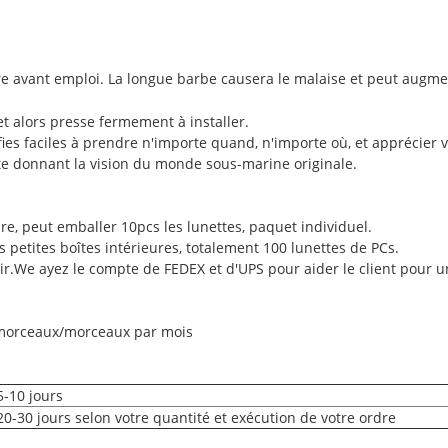
bre avant emploi. La longue barbe causera le malaise et peut augment
 et alors presse fermement à installer.
fies faciles à prendre n'importe quand, n'importe où, et apprécie
n, te donnant la vision du monde sous-marine originale.
ure, peut emballer 10pcs les lunettes, paquet individuel.
s petites boîtes intérieures, totalement 100 lunettes de PCs.
ir.We ayez le compte de FEDEX et d'UPS pour aider le client pour u
 morceaux/morceaux par mois
5-10 jours
20-30 jours selon votre quantité et exécution de votre ordre