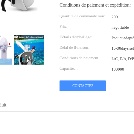
Conditions de paiement et expédition:
Quantité de commande min:
200
Prix:
negotiable
Détails d'emballage:
Paquet adapté 
Délai de livraison:
15-30days sel
Conditions de paiement:
L/C, D/A, D/
Capacité
100000
d'approvisionnement:
CONTACTEZ
duit