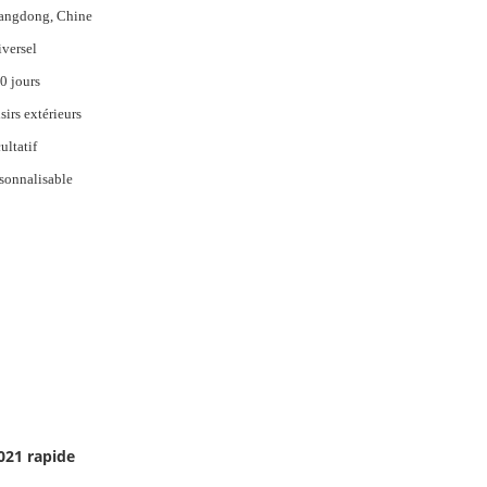
angdong, Chine
versel
0 jours
sirs extérieurs
ultatif
sonnalisable
2021 rapide