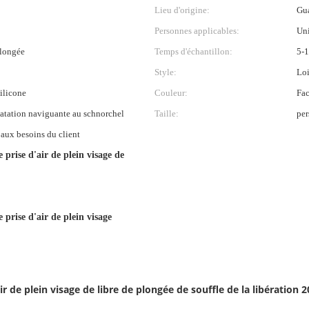
Lieu d'origine:
Gu
Personnes applicables:
Uni
longée
Temps d'échantillon:
5-1
Style:
Loi
ilicone
Couleur:
Fac
atation naviguante au schnorchel
Taille:
per
 aux besoins du client
 prise d'air de plein visage de
 prise d'air de plein visage
r de plein visage de libre de plongée de souffle de la libération 