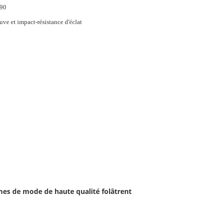
90
uve et impact-résistance d'éclat
mes de mode de haute qualité folâtrent