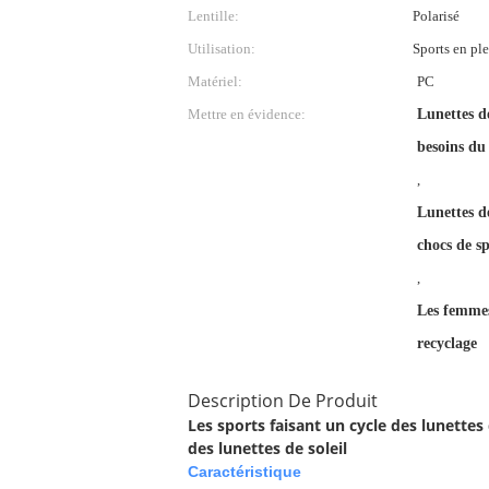
Lentille:
Polarisé
Utilisation:
Sports en ple
Matériel:
PC
Mettre en évidence:
Lunettes de
besoins du 
,
Lunettes de
chocs de s
,
Les femmes 
recyclage
Description De Produit
Les sports faisant un cycle des lunett
des lunettes de soleil
Caractéristique