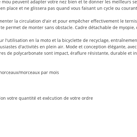
one mou peuvent adapter votre nez bien et te donner les meilleurs 
 en place et ne glissera pas quand vous faisant un cycle ou courant
gmenter la circulation d'air et pour empêcher effectivement le ter
e et te permet de monter sans obstacle. Cadre détachable de myopie,
ur l'utilisation en la moto et la bicyclette de recyclage, entraînem
thousiastes d'activités en plein air. Mode et conception élégante, a
cadres de polycarbonate sont impact, éraflure résistante, durable et i
 morceaux/morceaux par mois
elon votre quantité et exécution de votre ordre