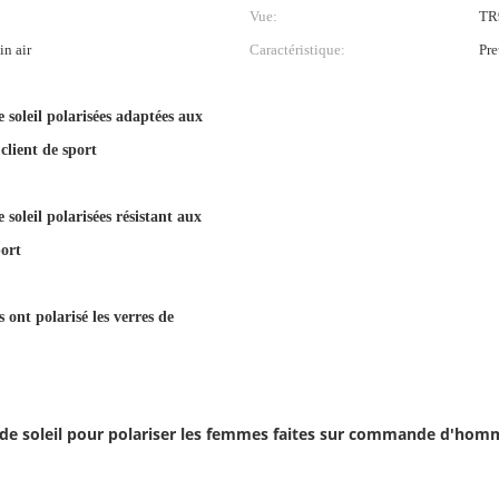
Vue:
TR
in air
Caractéristique:
Pre
 soleil polarisées adaptées aux
client de sport
 soleil polarisées résistant aux
port
ont polarisé les verres de
es de soleil pour polariser les femmes faites sur commande d'hom