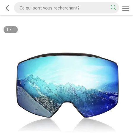
1
/
1