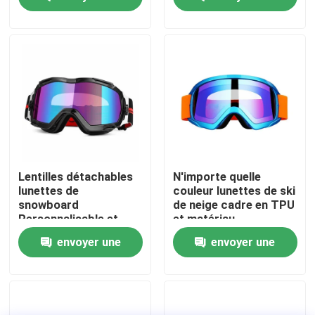
amovible
une protection
durable
demande
demande
Visite d'usine
Contactez-nous
Nouvelles
Cas
Lentilles détachables
N'importe quelle
lunettes de
couleur lunettes de ski
snowboard
de neige cadre en TPU
Demandez une citation
Personnalisable et
et matériau
performance
thermoplastique en
envoyer une
envoyer une
imbattable
polyuréthane pour les
activités de plein air
Anti brouillard lunettes de natation
demande
demande
Lunettes de verres de sûreté