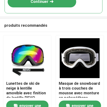
Continuer
produits recommandés
Maison
Lunettes de ski de
Masque de snowboard
neige à lentille
à trois couches de
Des produits
amovible avec finition
mousse avec monture
de lentille REVO
en polyuréthane
complète et sangle
thermoplastique pour
envoyer une
envoyer une
Au sujet de nous