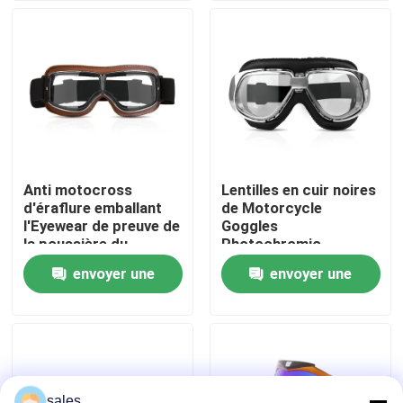
Visite d'usine
Contactez-nous
Nouvelles
Anti motocross
Lentilles en cuir noires
d'éraflure emballant
de Motorcycle
Cas
l'Eyewear de preuve de
Goggles
la poussière du
Photochromic
scooter ATV Off Road
d'aviateur pour des
envoyer une
envoyer une
Demandez une citation
de Leather Riding
casques
Glasses de pilote de
demande
demande
lunettes
Anti brouillard lunettes de natation
Lunettes de verres de sûreté
sales