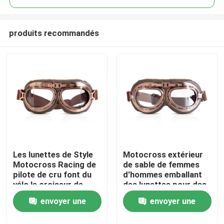
produits recommandés
Les lunettes de Style
Motocross extérieur
Maison
Motocross Racing de
de sable de femmes
pilote de cru font du
d'hommes emballant
vélo le croiseur de
des lunettes pour des
Des produits
coureur voyageant le
activités tous terrains
envoyer une
envoyer une
demi casque
Au sujet de nous
demande
demande