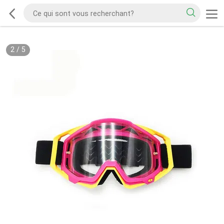
2
/
5