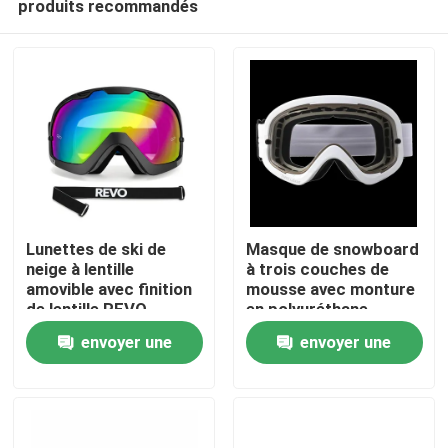
produits recommandés
Lunettes de ski de
Masque de snowboard
neige à lentille
à trois couches de
amovible avec finition
mousse avec monture
de lentille REVO
en polyuréthane
Maison
complète et sangle
thermoplastique pour
envoyer une
envoyer une
amovible
une protection
durable
Des produits
demande
demande
Au sujet de nous