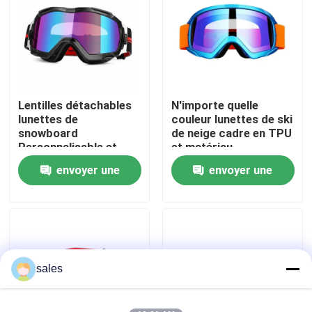
Visite d'usine
Contactez-nous
Lentilles détachables
N'importe quelle
lunettes de
couleur lunettes de ski
Nouvelles
snowboard
de neige cadre en TPU
Personnalisable et
et matériau
performance
thermoplastique en
envoyer une
envoyer une
Cas
imbattable
polyuréthane pour les
activités de plein air
demande
demande
Demandez une citation
Anti brouillard lunettes de natation
sales
Lunettes de verres de sûreté