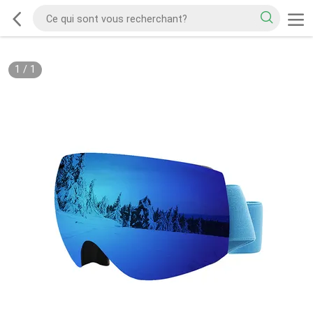
1
/
1