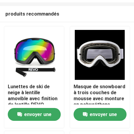
produits recommandés
Lunettes de ski de
Masque de snowboard
neige à lentille
à trois couches de
Maison
amovible avec finition
mousse avec monture
de lentille REVO
en polyuréthane
complète et sangle
thermoplastique pour
Des produits
envoyer une
envoyer une
amovible
une protection
durable
demande
demande
Au sujet de nous