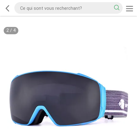
2
/
4