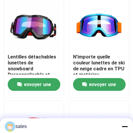
Visite d'usine
Contactez-nous
Nouvelles
Lentilles détachables
N'importe quelle
lunettes de
couleur lunettes de ski
snowboard
de neige cadre en TPU
Cas
Personnalisable et
et matériau
performance
thermoplastique en
envoyer une
envoyer une
imbattable
polyuréthane pour les
Demandez une citation
activités de plein air
demande
demande
Anti brouillard lunettes de natation
sales
Lunettes de verres de sûreté