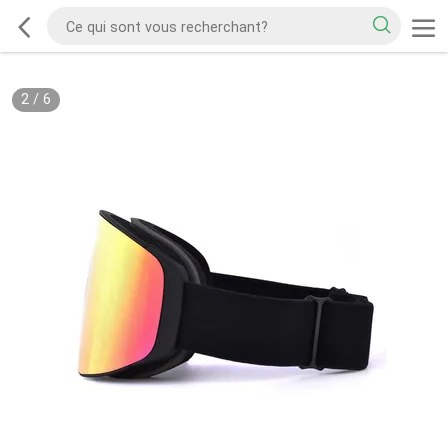
2
/
6