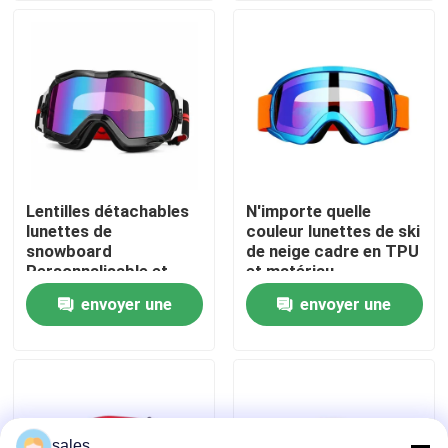
Visite d'usine
Contactez-nous
Nouvelles
Lentilles détachables
N'importe quelle
lunettes de
couleur lunettes de ski
Cas
snowboard
de neige cadre en TPU
Personnalisable et
et matériau
performance
thermoplastique en
envoyer une
envoyer une
Demandez une citation
imbattable
polyuréthane pour les
activités de plein air
demande
demande
Anti brouillard lunettes de natation
Lunettes de verres de sûreté
sales