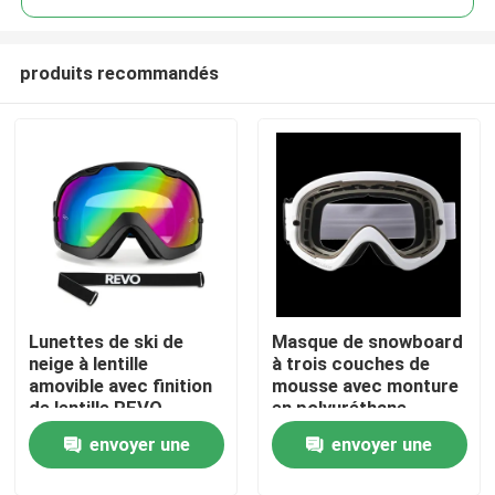
produits recommandés
Lunettes de ski de
Masque de snowboard
Maison
neige à lentille
à trois couches de
amovible avec finition
mousse avec monture
de lentille REVO
en polyuréthane
Des produits
complète et sangle
thermoplastique pour
envoyer une
envoyer une
amovible
une protection
durable
Au sujet de nous
demande
demande