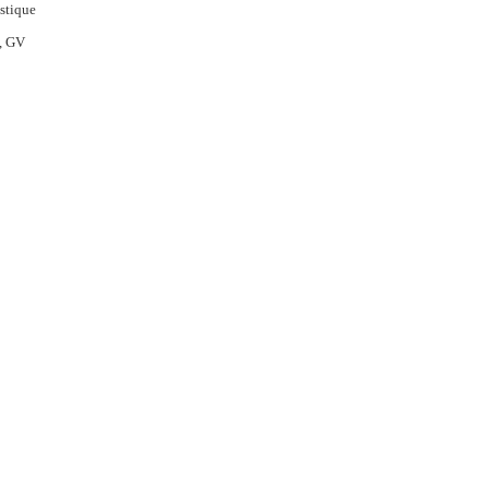
stique
, GV