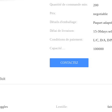
Quantité de commande min:
200
Prix:
negotiable
Détails d'emballage:
Paquet adapté 
Délai de livraison:
15-30days sel
Conditions de paiement:
L/C, D/A, D/
Capacité
100000
d'approvisionnement:
CONTACTEZ
duit
oggles
Lentille:
fai