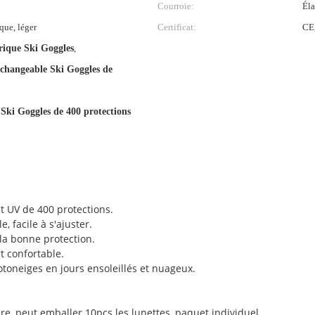
Courroie:
Éla
que, léger
Certificat:
CE
rique Ski Goggles
,
rchangeable Ski Goggles de
Ski Goggles de 400 protections
 et UV de 400 protections.
 facile à s'ajuster.
 la bonne protection.
t confortable.
motoneiges en jours ensoleillés et nuageux.
ure, peut emballer 10pcs les lunettes, paquet individuel.