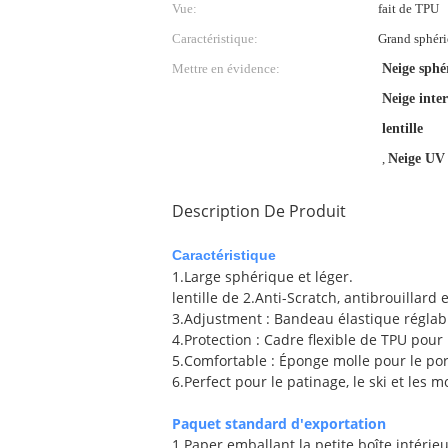
Vue:
fait de TPU
Caractéristique:
Grand sphéri
Mettre en évidence:
Neige sphé
Neige inte
lentille
,
Neige UV 
Description De Produit
Caractéristique
1.Large sphérique et léger.
lentille de 2.Anti-Scratch, antibrouillard
3.Adjustment : Bandeau élastique réglable,
4.Protection : Cadre flexible de TPU pour
5.Comfortable : Éponge molle pour le por
6.Perfect pour le patinage, le ski et les 
Paquet standard d'exportation
1.Paper emballant la petite boîte intérie