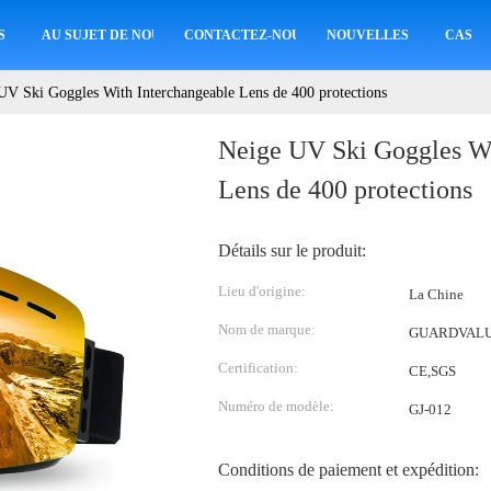
S
AU SUJET DE NOUS
CONTACTEZ-NOUS
NOUVELLES
CAS
UV Ski Goggles With Interchangeable Lens de 400 protections
Neige UV Ski Goggles Wi
Lens de 400 protections
Détails sur le produit:
Lieu d'origine:
La Chine
Nom de marque:
GUARDVAL
Certification:
CE,SGS
Numéro de modèle:
GJ-012
Conditions de paiement et expédition: