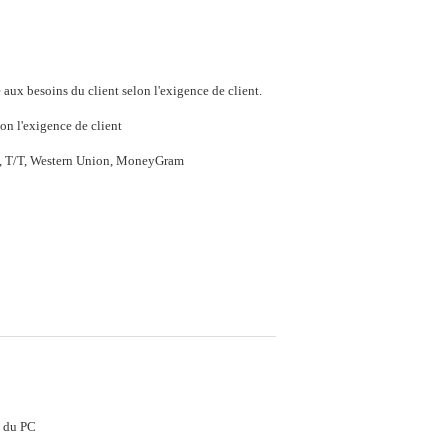
aux besoins du client selon l'exigence de client.
on l'exigence de client
P, T/T, Western Union, MoneyGram
t du PC