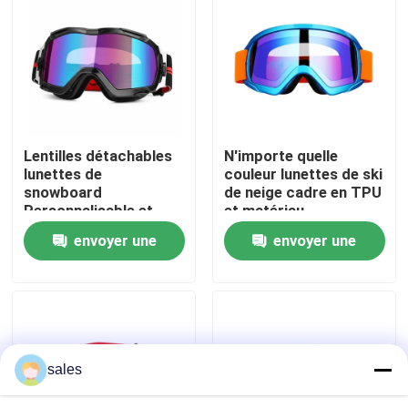
Visite d'usine
Contactez-nous
Lentilles détachables
N'importe quelle
Nouvelles
lunettes de
couleur lunettes de ski
snowboard
de neige cadre en TPU
Personnalisable et
et matériau
Cas
performance
thermoplastique en
envoyer une
envoyer une
imbattable
polyuréthane pour les
activités de plein air
demande
demande
Demandez une citation
Anti brouillard lunettes de natation
sales
Lunettes de verres de sûreté