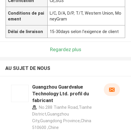
Certification
CE,SGS
Conditions de pai
L/C, D/A, D/P, T/T, Western Union, Mo
ement
neyGram
Délai de livraison
15-30days selon l'exigence de client
Regardez plus
AU SUJET DE NOUS
Guangzhou Guardvalue
Technology Ltd. profil du
fabricant
No.288 Tianhe Road,Tianhe
District,Guangzhou
City,Guangdong Province,China
510600 ,Chine