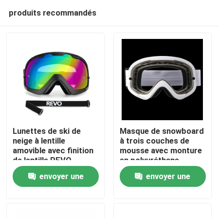
produits recommandés
Lunettes de ski de
Masque de snowboard
neige à lentille
à trois couches de
amovible avec finition
mousse avec monture
Maison
de lentille REVO
en polyuréthane
complète et sangle
thermoplastique pour
envoyer une
envoyer une
amovible
une protection
Des produits
durable
demande
demande
Au sujet de nous