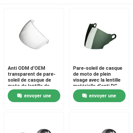
Anti ODM d'OEM
Pare-soleil de casque
transparent de pare-
de moto de plein
soleil de casque de
visage avec la lentille
moto de lentille de
matérielle d'anti PC
brouillard disponible
d'éraflure
Maison
envoyer une
envoyer une
demande
demande
Des produits
Au sujet de nous