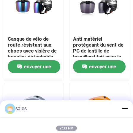
Visite d'usine
Contactez-nous
Casque de vélo de
Anti matériel
route résistant aux
protégeant du vent de
chocs avec visière de
PC de lentille de
Nouvelles
bouclier détachable
brouillard fait avec le
casque ouvert de
envoyer une
envoyer une
visage de moto
Cas
demande
demande
Demandez une citation
sales
Anti brouillard lunettes de natation
2:33 PM
Lunettes de verres de sûreté