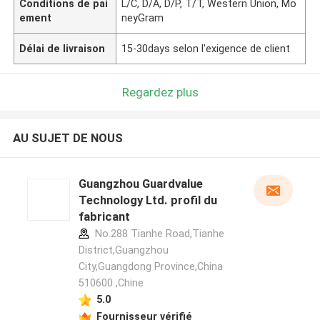
Conditions de pai
L/C, D/A, D/P, T/T, Western Union, Mo
ement
neyGram
Délai de livraison
15-30days selon l'exigence de client
Regardez plus
AU SUJET DE NOUS
Guangzhou Guardvalue
Technology Ltd. profil du
fabricant
No.288 Tianhe Road,Tianhe
District,Guangzhou
City,Guangdong Province,China
510600 ,Chine
5.0
Fournisseur vérifié