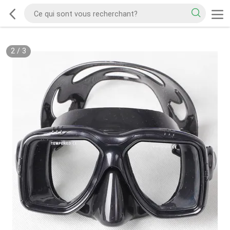
2
/
3