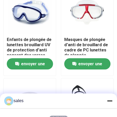
Visite d'usine
Contactez-nous
Enfants de plongée de
Masques de plongée
lunettes brouillard UV
d'anti de brouillard de
Nouvelles
de protection d'anti
cadre de PC lunettes
nageant des verres
de plongée
envoyer une
envoyer une
Cas
demande
demande
Demandez une citation
Anti brouillard lunettes de natation
sales
Lunettes de verres de sûreté