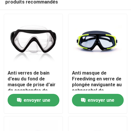
produits recommandés
Anti verres de bain
Anti masque de
d'eau du fond de
Freediving en verre de
masque de prise d'air
plongée naviguante au
de scaphandre de
schnorchel de
Maison
brouillard d'enfant
scaphandre de
envoyer une
envoyer une
brouillard
Des produits
demande
demande
Au sujet de nous