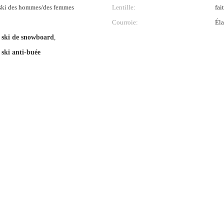
 ski des hommes/des femmes
Lentille:
fai
Courroie:
Éla
e ski de snowboard
,
 ski anti-buée