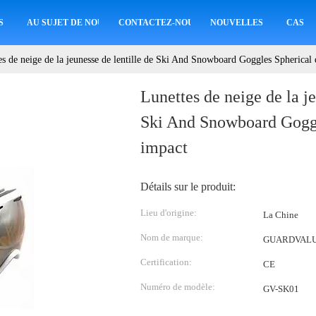
S
AU SUJET DE NOUS
CONTACTEZ-NOUS
NOUVELLES
CAS
es de neige de la jeunesse de lentille de Ski And Snowboard Goggles Spherical
Lunettes de neige de la je
Ski And Snowboard Goggl
impact
Détails sur le produit:
Lieu d'origine:
La Chine
Nom de marque:
GUARDVAL
Certification:
CE
Numéro de modèle:
GV-SK01