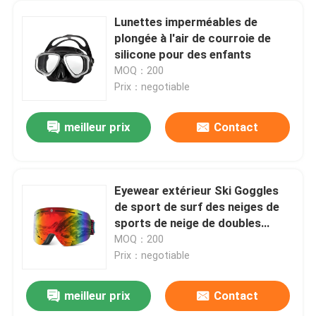
Lunettes imperméables de
plongée à l'air de courroie de
silicone pour des enfants
MOQ：200
Prix：negotiable
meilleur prix
Contact
Eyewear extérieur Ski Goggles
de sport de surf des neiges de
sports de neige de doubles
couches de miroir d'hiver fait sur
MOQ：200
commande antibrouillard de
Prix：negotiable
haute qualité de lentille
meilleur prix
Contact