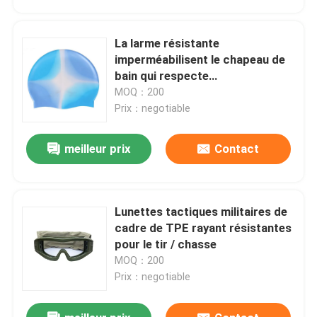
La larme résistante
imperméabilisent le chapeau de
bain qui respecte
l'environnement pour des
MOQ：200
femmes et des hommes
Prix：negotiable
meilleur prix
Contact
Lunettes tactiques militaires de
Maison
cadre de TPE rayant résistantes
pour le tir / chasse
MOQ：200
Des produits
Prix：negotiable
Au sujet de nous