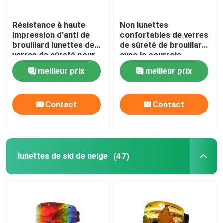
Prise d'air de plongée à l'air
Résistance à haute
Non lunettes
impression d'anti de
confortables de verres
brouillard lunettes de
de sûreté de brouillard
verres de sûreté pour
avec la courroie
le laboratoire de chimie
élastique noire
meilleur prix
meilleur prix
Contact
Contact
lunettes de ski de neige
(47)