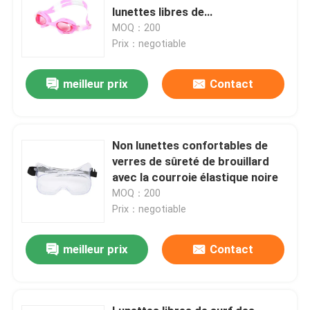
lunettes libres de
SportSwimming pour des
MOQ：200
enfants d'enfants
Prix：negotiable
meilleur prix
Contact
Non lunettes confortables de
verres de sûreté de brouillard
avec la courroie élastique noire
MOQ：200
Prix：negotiable
meilleur prix
Contact