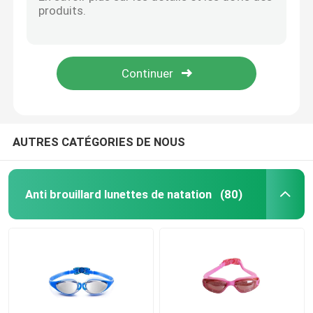
Ailerons ouverts de plongée à l'air de talon de noir jaune avec la poche confortable de pied
Ailerons de bain de plongée de haute performance matériel de la meilleure qualité de pp et de bande fait
lunettes de ski de neige
Ailerons de prise d'air de voyage de dimension compacte pour la natation de plongée naviguante au schnorchel
ailerons naviguants au schnorchel courts réglables de plongée d'ailerons de bain de la conception 3D ergonomique
imperméabilisez le chapeau de bain
Nageoires courtes professionnelles de plongée à l'air avec la conception ouverte de talon
Masque de prise d'air de plongée
AUTRES CATÉGORIES DE NOUS
Lunettes tactiques militaires
Anti brouillard lunettes de natation
(80)
Motocross emballant des lunettes
lunettes de soleil polarisées de sport
Lunettes de sécurité industrielles