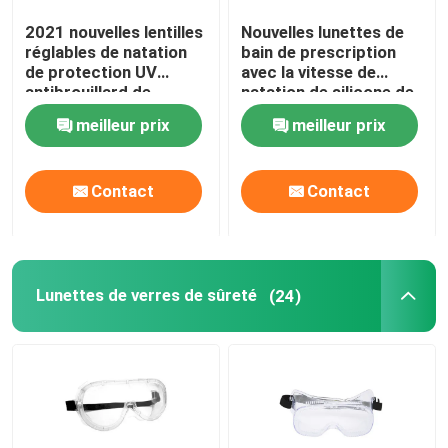
2021 nouvelles lentilles
Nouvelles lunettes de
Lunettes optiques de prescription
réglables de natation
bain de prescription
de protection UV
avec la vitesse de
antibrouillard de
natation de silicone de
Ailerons de bain de plongée
lunettes de bain pour
lentille de miroir avec la
meilleur prix
meilleur prix
des femmes des
protection
hommes
antibrouillard et UV
réglable d'ajustement
Lunettes de jockey de cheval
Contact
Contact
Lunettes de parachutisme
Lunettes de verres de sûreté
(24)
Anti lentille de brouillard
Anti lunettes de plongée de brouillard
accessoires de natation