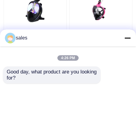
Silicone lunettes de
Silicone de plongée
plein visage de 180
incassable de masque
sales
degrés avec la plongée
de prise d'air de
de prise d'air utilisant
visionnement
panoramique de 180
4:26 PM
meilleur prix
meilleur prix
degrés
Good day, what product are you looking 
for?
Contact
Contact
Regardez plus
Aperçu
Au sujet de nous
Contactez-nous
Desktop Site