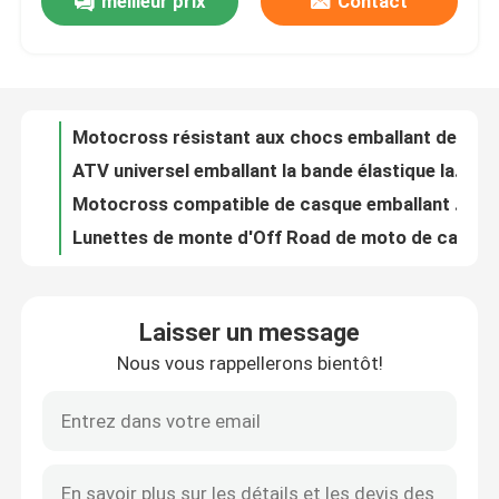
meilleur prix
Contact
400 motocross UV de protection emballant d'anti verres de vélo de saleté de brouillard de lunettes
Lunettes fraîches protégeant du vent de vélo de saleté avec la haute lentille de PC d'ARC de transparent
Visite d'usine
Motocross résistant aux chocs emballant des lunettes pour faire un cycle le ski de pays croisé
ATV universel emballant la bande élastique large de preuve de glissement de lunettes conçue
Contactez-nous
Motocross compatible de casque emballant des lunettes avec non la lentille de PC de brouillard
Lunettes de monte d'Off Road de moto de cadre des lunettes TPU de vélo professionnel de saleté
Nouvelles
Motocross unisexe emballant l'anti type CE de revêtement de brouillard de lunettes diplômée
Moto de monte de lunettes de la lentille ATV de polycarbonate emballant des lunettes
Résistance à haute impression de emballage de lunettes de motocross à la mode pour des adultes
Cas
Lunettes protectrices UV de moto d'Off Road confortables avec le cadre de TPU
Laisser un message
Embrumez le motocross résistant emballant des lunettes avec la courroie en nylon d'anti glissement
Demandez une citation
Nous vous rappellerons bientôt!
Rayez anti- le motocross emballant les lunettes protégeant du vent d'Off Road de lunettes
Ailerons de bain courts de scaphandre pour l'ODM d'OEM de plongée et naviguant au schnorchel disponible
Anti brouillard lunettes de natation
Beaux palmes de bain de style sirène belle - durable pour les tout-petits
Palmes de bain de plongée adultes, palmes de plongée faciles à enfiler et à enlever
Lunettes de verres de sûreté