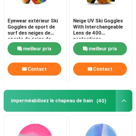
Eyewear extérieur Ski
Neige UV Ski Goggles
Goggles de sport de
With Interchangeable
surf des neiges de
Lens de 400
sports de neige de
protections
doubles couches de
meilleur prix
meilleur prix
miroir d'hiver fait sur
commande
antibrouillard de haute
Contact
Contact
qualité de lentille
imperméabilisez le chapeau de bain
(40)