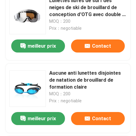
Lunettes libres de surf des
neiges de ski de brouillard de
conception d'OTG avec double -
lentille de couche
MOQ：200
Prix：negotiable
meilleur prix
Contact
Aucune anti lunettes disjointes
de natation de brouillard de
formation claire
MOQ：200
Prix：negotiable
meilleur prix
Contact