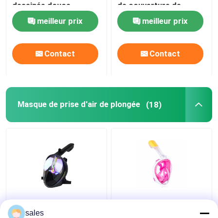
dessinée douce
de couverture de
d'enfants pour les
chapeau de bain
meilleur prix
meilleur prix
Lunettes optiques de prescription
cheveux courts de
aucune odeur
longs cheveux
particulière
Contact
Contact
Ailerons de bain de plongée
Lunettes de jockey de cheval
Masque de prise d'air de plongée
(18)
Lunettes de parachutisme
Anti lentille de brouillard
Anti lunettes de plongée de brouillard
Silicone lunettes de
La prise d'air de
accessoires de natation
plein visage de 180
plongée à l'air de PC de
sales