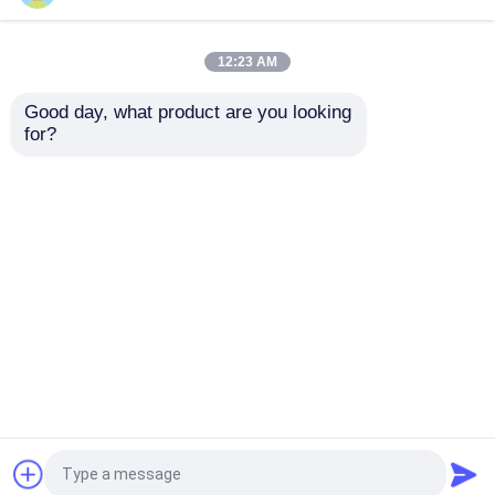
degrés avec la plongée
silicone de plein visage
de prise d'air utilisant
d'enfant a placé
Prise d'air de plongée à l'air
Freediving liquide
12:23 AM
meilleur prix
meilleur prix
Good day, what product are you looking 
for?
Contact
Contact
Regardez plus
Aperçu
Au sujet de nous
Contactez-nous
Desktop Site
Plan du site
Privacy Policy
Qualité
Anti brouillard lunettes de natation
Usine
De Chine.Copyright © 2025 Guangzhou