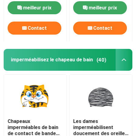
doubles couches de
meilleur prix
meilleur prix
miroir d'hiver fait sur
lunettes de ski de neige
commande
antibrouillard de haute
Contact
Contact
qualité de lentille
imperméabilisez le chapeau de bain
Masque de prise d'air de plongée
imperméabilisez le chapeau de bain
(40)
Lunettes tactiques militaires
Motocross emballant des lunettes
lunettes de soleil polarisées de sport
Chapeaux
Les dames
imperméables de bain
imperméabilisent
Lunettes de sécurité industrielles
de contact de bande
doucement des oreilles