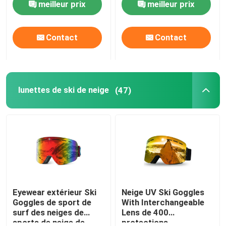
meilleur prix
meilleur prix
Lunettes de sécurité et
poignées
antidérapantes
Visite d'usine
Contact
Contact
Temples réglables
Lunettes de laboratoire
Contactez-nous
lunettes de ski de neige
(47)
Nouvelles
Cas
Demandez une citation
Anti brouillard lunettes de natation
Eyewear extérieur Ski
Neige UV Ski Goggles
Goggles de sport de
With Interchangeable
surf des neiges de
Lens de 400
Lunettes de verres de sûreté
sports de neige de
protections